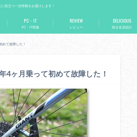
生に役立つ一次情報をお届けします！
PC・IT
REVIEW
DELICIOUS
PC・IT関連
レビュー
唸る名店紹介
って初めて故障した！
に2年4ヶ月乗って初めて故障した！