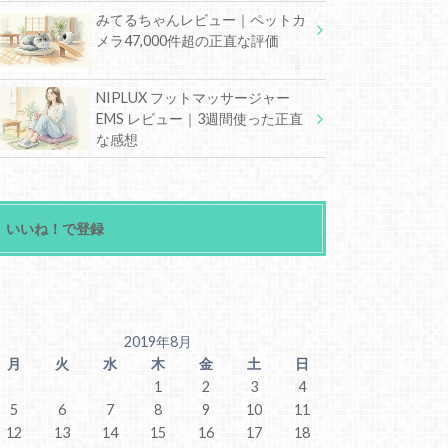
みてるちゃんレビュー｜ペットカ
メラ47,000件超の正直な評価
NIPLUX フットマッサージャー
EMS レビュー｜3週間使った正直
な感想
いいね！で登録
2019年8月
月
火
水
木
金
土
日
1
2
3
4
5
6
7
8
9
10
11
12
13
14
15
16
17
18