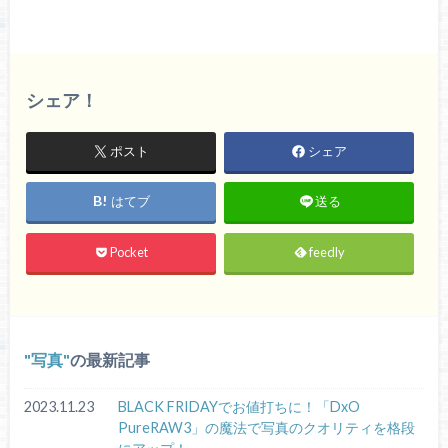
シェア！
ポスト
シェア
はてブ
送る
Pocket
feedly
写真
の最新記事
2023.11.23
BLACK FRIDAYでお値打ちに！「DxO
PureRAW3」の魔法で写真のクオリティを格段