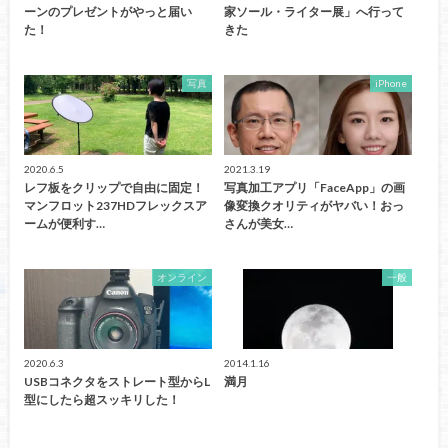
ーンのプレゼントがやっと届い
家ソール・ライター展」へ行って
た！
きた
写真
iPhone
2020.6.5
2021.3.19
レフ板をクリップで自由に固定！
写真加工アプリ「FaceApp」の画
マンフロット237HDフレックスア
像変換クオリティがヤバい！おっ
ームが便利す…
さんが美女…
オンライン
一般
2020.6.3
2014.1.16
USBコネクタをストレート型からL
満月
型にしたら超スッキリした！