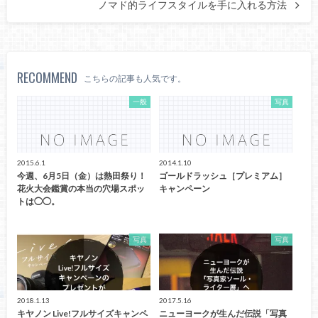
ノマド的ライフスタイルを手に入れる方法
RECOMMEND
こちらの記事も人気です。
一般
写真
2015.6.1
2014.1.10
今週、6月5日（金）は熱田祭り！
ゴールドラッシュ［プレミアム］
花火大会鑑賞の本当の穴場スポッ
キャンペーン
トは◯◯。
写真
写真
2018.1.13
2017.5.16
キヤノン Live!フルサイズキャンペ
ニューヨークが生んだ伝説「写真