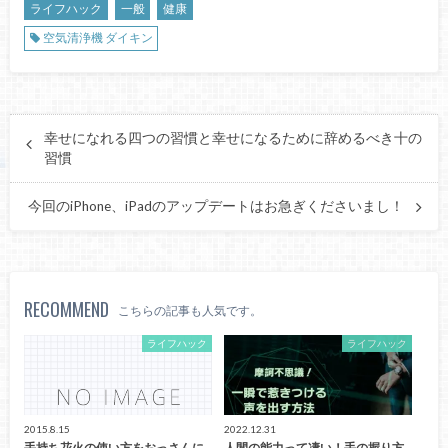
ライフハック
一般
健康
空気清浄機 ダイキン
幸せになれる四つの習慣と幸せになるために辞めるべき十の
習慣
今回のiPhone、iPadのアップデートはお急ぎくださいまし！
RECOMMEND
こちらの記事も人気です。
ライフハック
ライフハック
2015.8.15
2022.12.31
手持ち花火の使い方をおっさんに
人間の能力って凄い！手の握り方