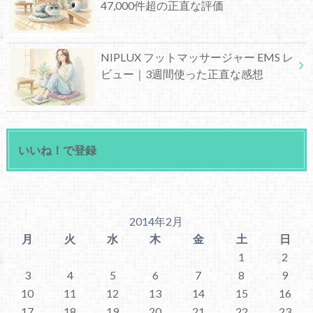
47,000件超の正直な評価
NIPLUX フットマッサージャー EMS レ
ビュー｜3週間使った正直な感想
いいね！で登録
2014年2月
月
火
水
木
金
土
日
1
2
3
4
5
6
7
8
9
10
11
12
13
14
15
16
17
18
19
20
21
22
23