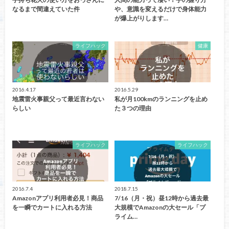
なるまで間違えていた件
や、意識を変えるだけで身体能力
が爆上がりします…
ライフハック
健康
2016.4.17
2016.5.29
地震雷火事親父って最近言わない
私が月100kmのランニングを止め
らしい
た３つの理由
ライフハック
ライフハック
2016.7.4
2018.7.15
Amazonアプリ利用者必見！商品
7/16（月・祝）昼12時から過去最
を一瞬でカートに入れる方法
大規模でAmazonの大セール「プ
ライム…