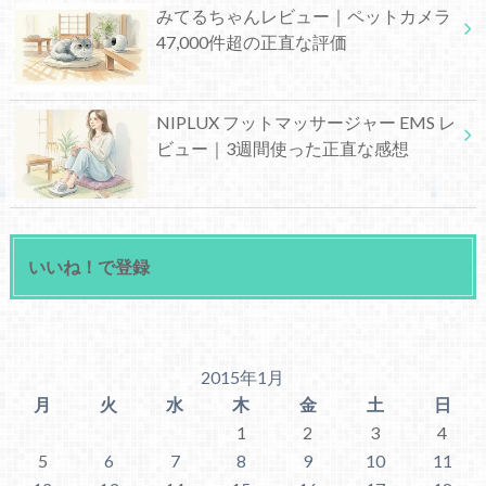
みてるちゃんレビュー｜ペットカメラ
47,000件超の正直な評価
NIPLUX フットマッサージャー EMS レ
ビュー｜3週間使った正直な感想
いいね！で登録
2015年1月
月
火
水
木
金
土
日
1
2
3
4
5
6
7
8
9
10
11