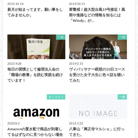
2015.10.14
2019.10.11
新月が始まってます。願い事をし
要警戒！超大型台風19号接近！風
てみませんか。
雨や進路などの情報を知るには
「Windy」が…
一般
一般
2023.9.28
2019.3.15
毎日の習慣として倫理法人会の
ヴィパッサナー瞑想の10日コース
「職場の教養」を読む実践を続け
を受けた女子大生に色々話を聴い
ています！
てみた
オンライン
一般
2020.8.3
2015.5.22
Amazonの置き配で商品が到着し
八事山「興正寺マルシェ」に行っ
てるはずなのに見つからない場合
てきた。