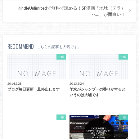
KindleUnlimitedで無料で読める！SF漫画「地球（テラ）
へ…」が面白い！
RECOMMEND
こちらの記事も人気です。
一般
一般
2014.2.28
2013.9.24
ブログ毎日更新一旦停止します
羊水がシャンプーの香りがすると
いうのは大嘘です
一般
一般