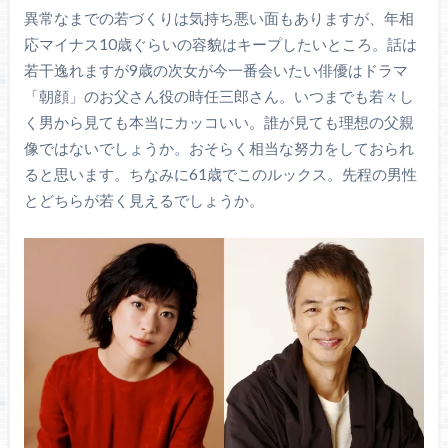
異常なまでの若づくりは気持ち悪い面もありますが、年相
応マイナス10歳ぐらいの容貌はキープしたいところ。話は
若干逸れますが9歳の次女が今一番会いたい俳優はドラマ
「朝顔」のお父さん役の時任三郎さん。いつまでも若々し
く男から見ても本当にカッコいい。誰が見ても理想の父親
像ではないでしょうか。おそらく相当な努力をしておられ
ると思います。ちなみに61歳でこのルックス。先程の男性
とどちらが若く見えるでしょうか。