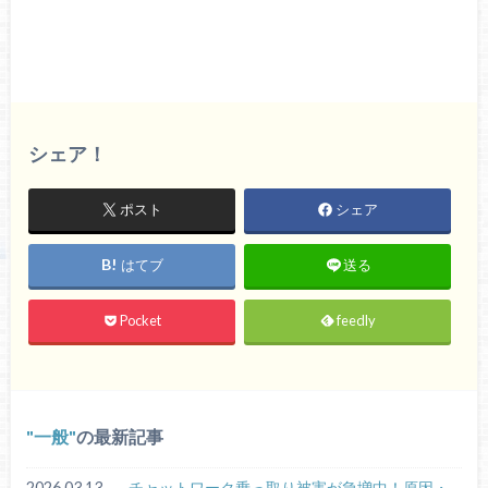
シェア！
ポスト
シェア
はてブ
送る
Pocket
feedly
一般
の最新記事
2026.03.13
チャットワーク乗っ取り被害が急増中！原因・