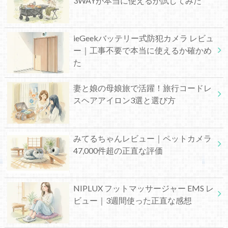
3WAYが本当に使えるか試してみた
ieGeekバッテリー式防犯カメラ レビュ
ー｜工事不要で本当に使えるか確かめ
た
妻と娘の母娘旅で活躍！旅行コードレ
スヘアアイロン3選と選び方
みてるちゃんレビュー｜ペットカメラ
47,000件超の正直な評価
NIPLUX フットマッサージャー EMS レ
ビュー｜3週間使った正直な感想