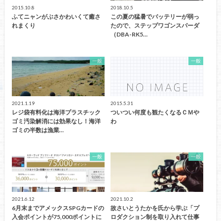
2015.10.8
2018.10.5
ふてニャンがぶさかわいくて癒さ
この夏の猛暑でバッテリーが弱っ
れまくり
たので、ステップワゴンスパーダ
（DBA-RK5…
一般
一般
2021.1.19
2015.5.31
レジ袋有料化は海洋プラスチック
ついつい何度も観たくなるＣＭや
ゴミ汚染解消には効果なし！海洋
わ
ゴミの半数は漁業…
一般
一般
2021.6.12
2021.10.2
6月末までアメックスSPGカードの
故さいとうたかを氏から学ぶ「プ
入会ポイントが75,000ポイントに
ロダクション制を取り入れて仕事