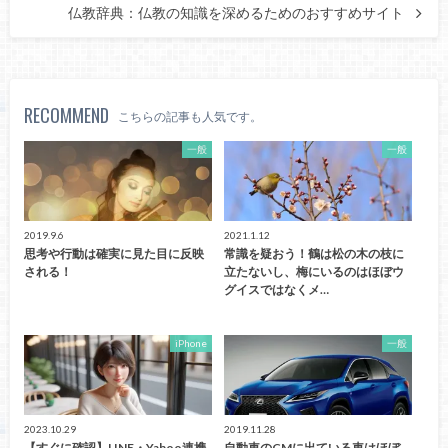
仏教辞典：仏教の知識を深めるためのおすすめサイト
RECOMMEND
こちらの記事も人気です。
一般
一般
2019.9.6
2021.1.12
思考や行動は確実に見た目に反映
常識を疑おう！鶴は松の木の枝に
される！
立たないし、梅にいるのはほぼウ
グイスではなくメ…
iPhone
一般
2023.10.29
2019.11.28
【すぐに確認】LINE・Yahoo連携
自動車のCMに出ている車はほぼ