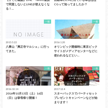
で同意しないとLINEが使えなくな
CGって知ってましたか？
る！…
一般
一般
2015.5.22
2016.1.20
八事山「興正寺マルシェ」に行っ
オリンピック開催時に東京ビック
てきた。
サイトがメディアセンターなどに
使われるなどとい…
一般
一般
2016.10.14
2017.12.4
2016年10月15日（土）16日
スターバックスでパーティセット
（日）は挙母祭り開催！
プレゼントキャンペーンなどが始
まります！