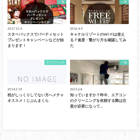
一般
一般
2017.12.4
2016.4.9
スターバックスでパーティセット
キャナルリゾートのWi-Fiは使え
プレゼントキャンペーンなどが始
る？速度・繋がり方を確認してみ
まります！
た
ライフハック
一般
2014.2.19
2021.6.8
枕がしっくりしてない方へメチャ
知っていますか？昨今、エアコン
オススメ！じぶんまくら
のクリーニングを依頼する際は注
意が必要になって…