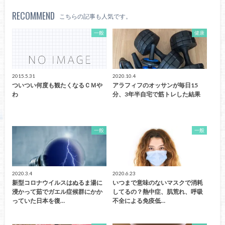
RECOMMEND
こちらの記事も人気です。
一般
健康
2015.5.31
2020.10.4
ついつい何度も観たくなるＣＭや
アラフィフのオッサンが毎日15
わ
分、3年半自宅で筋トレした結果
一般
一般
2020.3.4
2020.6.23
新型コロナウイルスはぬるま湯に
いつまで意味のないマスクで消耗
浸かって茹でガエル症候群にかか
してるの？熱中症、肌荒れ、呼吸
っていた日本を復…
不全による免疫低…