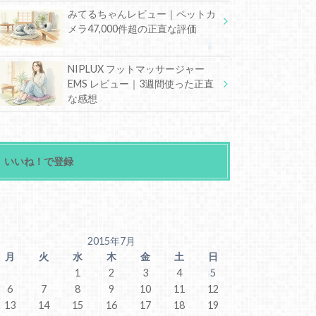
みてるちゃんレビュー｜ペットカ
メラ47,000件超の正直な評価
NIPLUX フットマッサージャー
EMS レビュー｜3週間使った正直
な感想
いいね！で登録
2015年7月
月
火
水
木
金
土
日
1
2
3
4
5
6
7
8
9
10
11
12
13
14
15
16
17
18
19