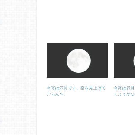
今宵は満月です。空を見上げて
今宵は満月
ごらん〜。
しようかな