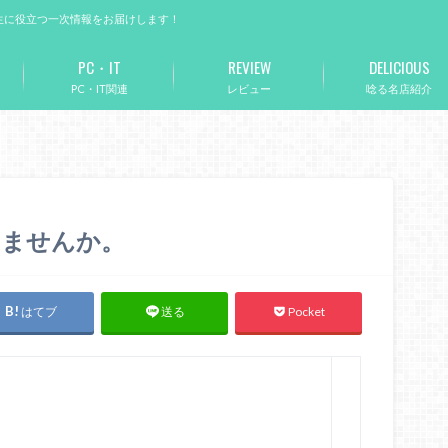
生に役立つ一次情報をお届けします！
PC・IT
REVIEW
DELICIOUS
PC・IT関連
レビュー
唸る名店紹介
。
みませんか。
はてブ
Pocket
送る