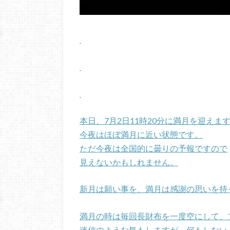
本日、7月2日11時20分に満月を迎えま
今夜はほぼ満月に近い状態です。
ただ今夜は全国的に曇りの予報ですので
見えないかもしれません。
新月は願い事を、満月は感謝の思いを持
満月の時は毎回長財布を一度空にして、
迷信のような気もしますが、何もしない