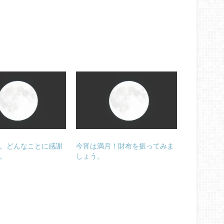
。どんなことに感謝
今宵は満月！財布を振ってみま
。
しょう。