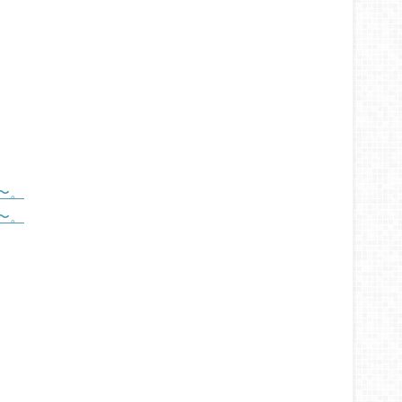
〜。
〜。