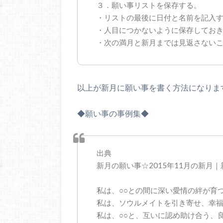
３．願い事リストを保存する。
・リストの最後に日付と名前を記入
・人目につかないように保存してお
・次の満月と新月までは見返さない
以上が新月に願い事を書く方法になりま
◆願い事の事例集◆
出典
新月の願い事☆2015年11月の新月
私は、○○との間に深い愛情の絆が育
私は、ソウルメイトを引き寄せ、幸
私は、○○と、互いに認め助け合う、