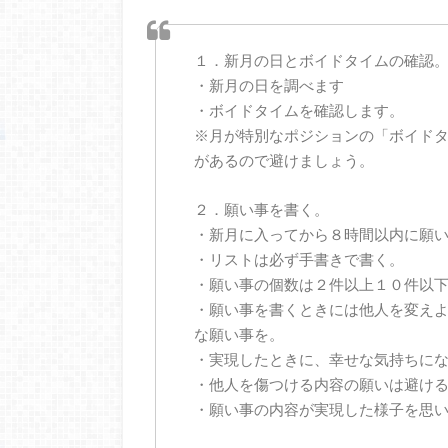
１．新月の日とボイドタイムの確認
・新月の日を調べます
・ボイドタイムを確認します。
※月が特別なポジションの「ボイド
があるので避けましょう。
２．願い事を書く。
・新月に入ってから８時間以内に願
・リストは必ず手書きで書く。
・願い事の個数は２件以上１０件以
・願い事を書くときには他人を変え
な願い事を。
・実現したときに、幸せな気持ちに
・他人を傷つける内容の願いは避け
・願い事の内容が実現した様子を思