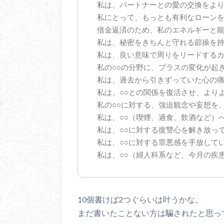
私は、パートナーとの愛の交換をよ
私にとって、もっとも有利なローン
借金返済のため、私のエネルギーと
私は、秘密をきちんと守れる節操を
私は、良い意味で周りをリードする
私の○○の分野に、プラスの変化が起
私は、過去から引きずっていた心の
私は、○○との関係を復活させ、より
私の○○に対する、強迫観念や妄想を
私は、○○（喫煙、過食、飲酒など）
私は、○○に対する復讐心を解き放っ
私は、○○に対する罪悪感を手放して
私は、○○（婦人科系など、今月の疾
10個書けば2つぐらいは叶うかな。
まだ書いたことない方は騙されたと思っ