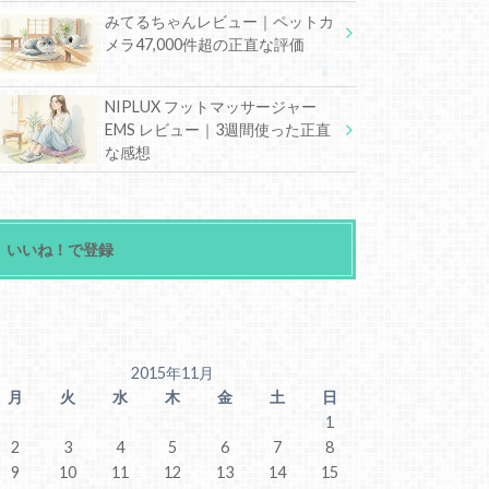
みてるちゃんレビュー｜ペットカ
メラ47,000件超の正直な評価
NIPLUX フットマッサージャー
EMS レビュー｜3週間使った正直
な感想
いいね！で登録
2015年11月
月
火
水
木
金
土
日
1
2
3
4
5
6
7
8
9
10
11
12
13
14
15