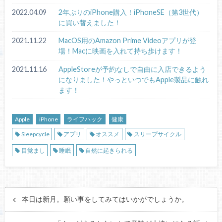
2022.04.09
2年ぶりのiPhone購入！iPhoneSE（第3世代）
に買い替えました！
2021.11.22
MacOS用のAmazon Prime Videoアプリが登
場！Macに映画を入れて持ち歩けます！
2021.11.16
AppleStoreが予約なしで自由に入店できるよう
になりました！やっといつでもApple製品に触れ
ます！
Apple
iPhone
ライフハック
健康
Sleepcycle
アプリ
オススメ
スリープサイクル
目覚まし
睡眠
自然に起きられる
本日は新月。願い事をしてみてはいかがでしょうか。