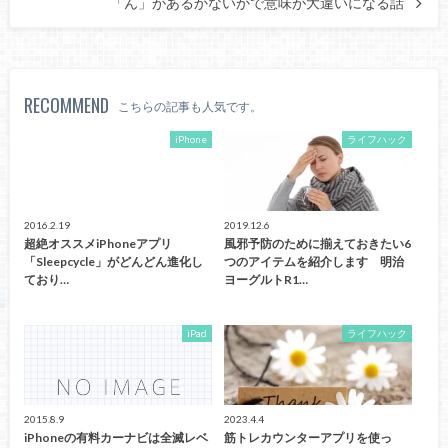
「ん」があるかないかで意味が大違いになる話
RECOMMEND
こちらの記事も人気です。
iPhone
ライフハック
2016.2.19
2019.12.6
超絶オススメiPhoneアプリ
風邪予防のために揃えておきたい6
「Sleepcycle」がどんどん進化し
つのアイテムを紹介します 明治
ており…
ヨーグルトR1…
iPad
ライフハック
2015.8.9
2023.4.4
iPhoneの有料カーナビは全滅レベ
筋トレカウンターアプリを使っ