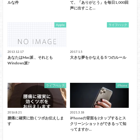
ルな件
て、「ありがとう」を毎日1,000回
声に出すこと…
Apple
ライフハック
2013.12.17
2017.1.5
あなたはMac派 、それとも
大きな夢をかなえる５つのルール
Windows派?
ライフハック
iPhone
2016.8.21
2021.3.18
腰痛に確実に効くツボお伝えしま
iPhoneの背面を2タップするとス
す
クリーンショットができるって知
ってますか…