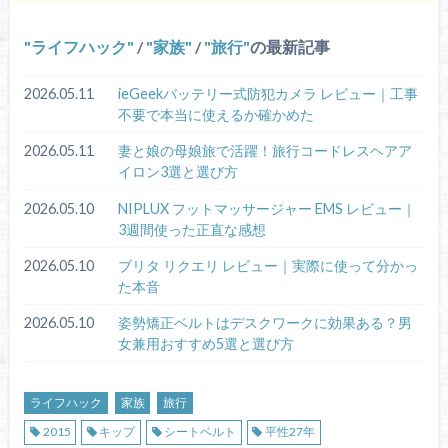
ライフハック
/
家族
/
旅行
の最新記事
2026.05.11
ieGeekバッテリー式防犯カメラ レビュー｜工事
不要で本当に使えるか確かめた
2026.05.11
妻と娘の母娘旅で活躍！旅行コードレスヘアア
イロン3選と選び方
2026.05.10
NIPLUX フットマッサージャー EMS レビュー｜
3週間使った正直な感想
2026.05.10
ブリタ リクエリ レビュー｜実際に使って分かっ
た本音
2026.05.10
姿勢矯正ベルトはデスクワークに効果ある？男
女兼用おすすめ5選と選び方
ライフハック
家族
旅行
2015
キップ
シートベルト
平性27年