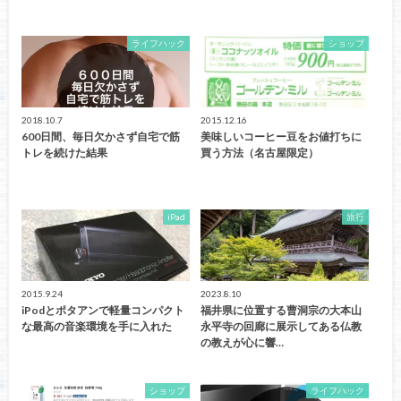
ライフハック
ショップ
2018.10.7
2015.12.16
600日間、毎日欠かさず自宅で筋
美味しいコーヒー豆をお値打ちに
トレを続けた結果
買う方法（名古屋限定）
iPad
旅行
2015.9.24
2023.8.10
iPodとポタアンで軽量コンパクト
福井県に位置する曹洞宗の大本山
な最高の音楽環境を手に入れた
永平寺の回廊に展示してある仏教
の教えが心に響…
ショップ
ライフハック