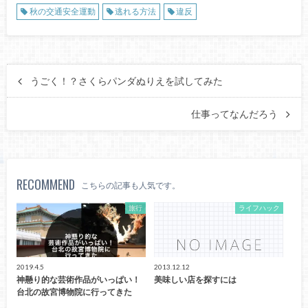
秋の交通安全運動
逃れる方法
違反
うごく！？さくらパンダぬりえを試してみた
仕事ってなんだろう
RECOMMEND
こちらの記事も人気です。
旅行
ライフハック
2019.4.5
2013.12.12
神懸り的な芸術作品がいっぱい！
美味しい店を探すには
台北の故宮博物院に行ってきた