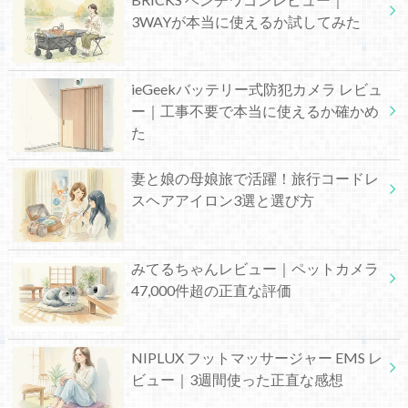
3WAYが本当に使えるか試してみた
ieGeekバッテリー式防犯カメラ レビュ
ー｜工事不要で本当に使えるか確かめ
た
妻と娘の母娘旅で活躍！旅行コードレ
スヘアアイロン3選と選び方
みてるちゃんレビュー｜ペットカメラ
47,000件超の正直な評価
NIPLUX フットマッサージャー EMS レ
ビュー｜3週間使った正直な感想