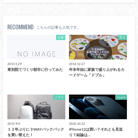
RECOMMEND
こちらの記事も人気です。
仕事
育児
2015.5.29
2016.12.27
東別院てづくり朝市に行ってみた
年末年始に家族で盛り上がれるカ
ードゲーム「ドブル」
ノマド
Apple
2015.9.4
2020.10.22
１２年ぶりに３WAYバックパック
iPhone12は買い？それとも見送
を買い替えた！
り？結論は…