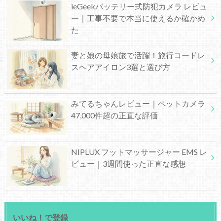
ieGeekバッテリー式防犯カメラ レビュ
ー｜工事不要で本当に使えるか確かめ
た
妻と娘の母娘旅で活躍！旅行コードレ
スヘアアイロン3選と選び方
みてるちゃんレビュー｜ペットカメラ
47,000件超の正直な評価
NIPLUX フットマッサージャー EMS レ
ビュー｜3週間使った正直な感想
いいね！で登録