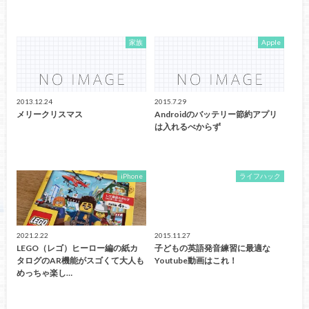
家族
Apple
2013.12.24
2015.7.29
メリークリスマス
Androidのバッテリー節約アプリ
は入れるべからず
iPhone
ライフハック
2021.2.22
2015.11.27
LEGO（レゴ）ヒーロー編の紙カ
子どもの英語発音練習に最適な
タログのAR機能がスゴくて大人も
Youtube動画はこれ！
めっちゃ楽し…