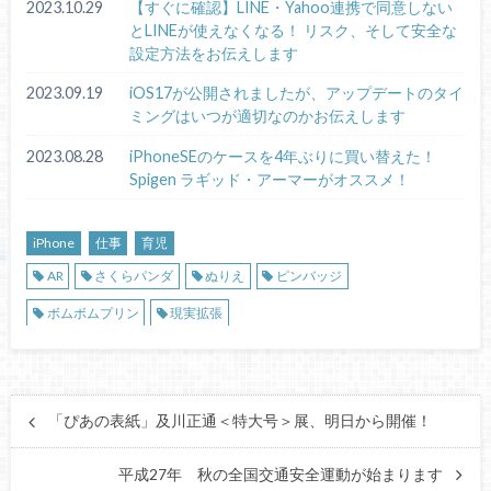
2023.10.29
【すぐに確認】LINE・Yahoo連携で同意しない
とLINEが使えなくなる！ リスク、そして安全な
設定方法をお伝えします
2023.09.19
iOS17が公開されましたが、アップデートのタイ
ミングはいつが適切なのかお伝えします
2023.08.28
iPhoneSEのケースを4年ぶりに買い替えた！
Spigen ラギッド・アーマーがオススメ！
iPhone
仕事
育児
AR
さくらパンダ
ぬりえ
ピンバッジ
ボムボムプリン
現実拡張
「ぴあの表紙」及川正通＜特大号＞展、明日から開催！
平成27年 秋の全国交通安全運動が始まります