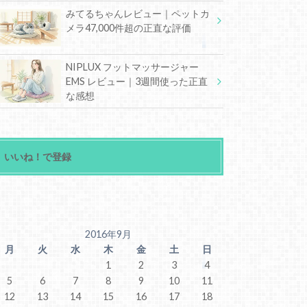
みてるちゃんレビュー｜ペットカ
メラ47,000件超の正直な評価
NIPLUX フットマッサージャー
EMS レビュー｜3週間使った正直
な感想
いいね！で登録
2016年9月
月
火
水
木
金
土
日
1
2
3
4
5
6
7
8
9
10
11
12
13
14
15
16
17
18