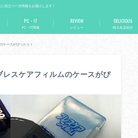
生に役立つ一次情報をお届けします！
PC・IT
REVIEW
DELICIOUS
PC・IT関連
レビュー
唸る名店紹介
ムのケースがぴったり！
ブレスケアフィルムのケースがぴ