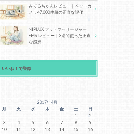
みてるちゃんレビュー｜ペットカ
メラ47,000件超の正直な評価
NIPLUX フットマッサージャー
EMS レビュー｜3週間使った正直
な感想
いいね！で登録
2017年4月
月
火
水
木
金
土
日
1
2
3
4
5
6
7
8
9
10
11
12
13
14
15
16