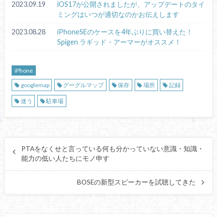
2023.09.19
iOS17が公開されましたが、アップデートのタイ
ミングはいつが適切なのかお伝えします
2023.08.28
iPhoneSEのケースを4年ぶりに買い替えた！
Spigen ラギッド・アーマーがオススメ！
iPhone
googlemap
グーグルマップ
保存
場所
記録
迷う
駐車場
PTAをなくせと言っている何も分かっていない意識・知識・
能力の低い人たちにモノ申す
BOSEの新型スピーカーを試聴してきた