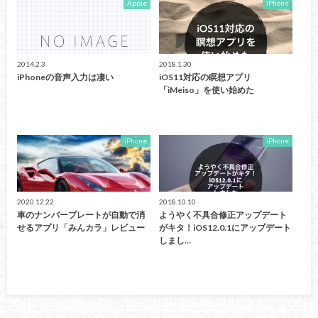
Apple
iPhone
2014.2.3
2018.1.30
iPhoneの音声入力は凄い
iOS11対応の瞑想アプリ
「iMeiso」を使い始めた
iPhone
iPhone
2020.12.22
2018.10.10
車のナンバープレートが自動で消
ようやく不具合修正アップデート
せるアプリ「みんカラ」レビュー
がキタ！iOS12.0.1にアップデート
しまし…