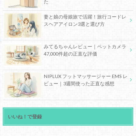
た
妻と娘の母娘旅で活躍！旅行コードレ
スヘアアイロン3選と選び方
みてるちゃんレビュー｜ペットカメラ
47,000件超の正直な評価
NIPLUX フットマッサージャー EMS レ
ビュー｜3週間使った正直な感想
いいね！で登録