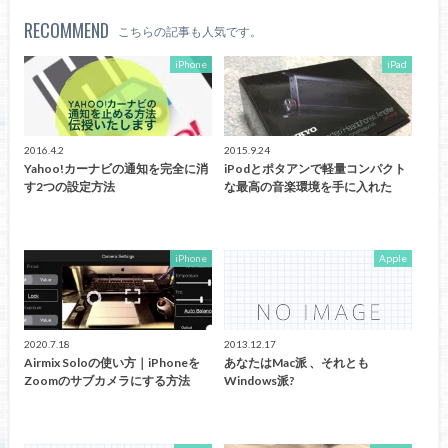
RECOMMEND
こちらの記事も人気です。
iPhone
iPad
2016.4.2
2015.9.24
Yahoo!カーナビの通知を完全に消
iPodとポタアンで軽量コンパクト
す2つの設定方法
な最高の音楽環境を手に入れた
iPhone
Apple
2020.7.18
2013.12.17
Airmix Soloの使い方｜iPhoneを
あなたはMac派 、それとも
Zoomのサブカメラにする方法
Windows派?