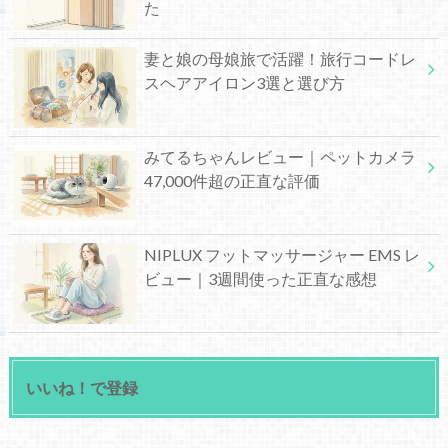
た
妻と娘の母娘旅で活躍！旅行コードレ
スヘアアイロン3選と選び方
みてるちゃんレビュー｜ペットカメラ
47,000件超の正直な評価
NIPLUX フットマッサージャー EMS レ
ビュー｜3週間使った正直な感想
いいね！で登録