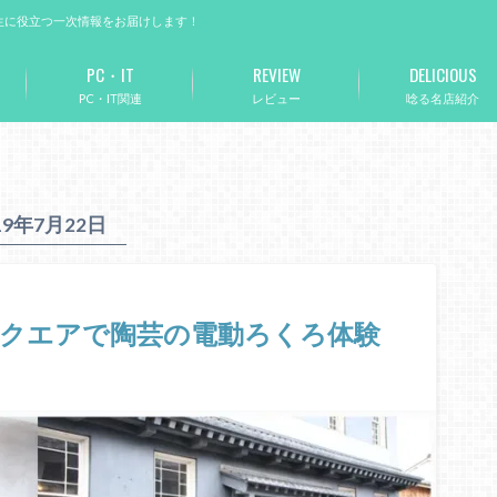
生に役立つ一次情報をお届けします！
PC・IT
REVIEW
DELICIOUS
PC・IT関連
レビュー
唸る名店紹介
19年7月22日
クエアで陶芸の電動ろくろ体験