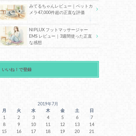
みてるちゃんレビュー｜ペットカ
メラ47,000件超の正直な評価
NIPLUX フットマッサージャー
EMS レビュー｜3週間使った正直
な感想
いいね！で登録
2019年7月
月
火
水
木
金
土
日
1
2
3
4
5
6
7
8
9
10
11
12
13
14
15
16
17
18
19
20
21