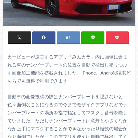
カービューが運営するアプリ「みんカラ」内に画像に含ま
れる車のナンバープレートの位置を自動で検出し塗りつぶ
す画像加工機能を搭載されました。iPhone、Android端末ど
ちらでも無料で利用できます。
自動車の画像投稿の際はナンバープレートを隠さないと
色々面倒なことになるので今までモザイクアプリなどでナ
ンバープレートの場所を指で指定してマスクし番号を隠し
ていました。ただしナンバープレートは意外と小さくなか
なか上手にマスクすることができなかったり複数の場合か
なり面倒でしたが、このアプリを使えば自動で検出してく