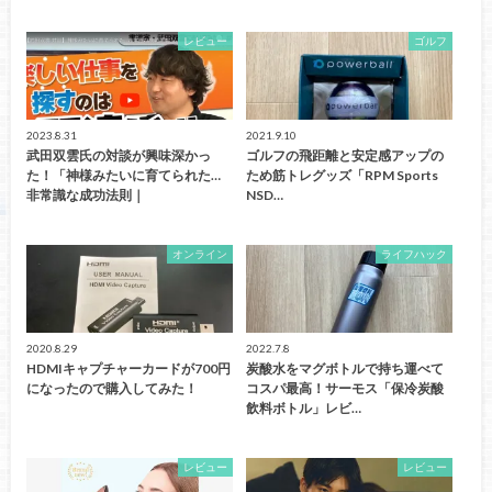
レビュー
ゴルフ
2023.8.31
2021.9.10
武田双雲氏の対談が興味深かっ
ゴルフの飛距離と安定感アップの
た！「神様みたいに育てられた…
ため筋トレグッズ「RPM Sports
非常識な成功法則｜
NSD…
オンライン
ライフハック
2020.8.29
2022.7.8
HDMIキャプチャーカードが700円
炭酸水をマグボトルで持ち運べて
になったので購入してみた！
コスパ最高！サーモス「保冷炭酸
飲料ボトル」レビ…
レビュー
レビュー