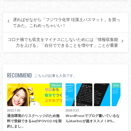
遅ればせながら「フジワラ化学 珪藻土バスマット」を買っ
てみた。これめっちゃいい！
コ口ナ禍でも収支をマイナスにしないためには「情報収集能
力を上げる」「自分でできることを増やす」ことが重要
RECOMMEND
こちらの記事も人気です。
iPhone
iPad
2022.7.20
2020.5.21
通信環境のリスクヘッジのため無
WordPressでブログ書いているな
料で登録できるauのPOVO2.0を契
らiAwriterが超オススメ！iPh…
約しまし…