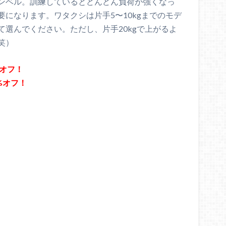
ンベル。訓練しているとどんどん負荷が強くなっ
になります。ワタクシは片手5〜10kgまでのモデ
選んでください。ただし、片手20kgで上がるよ
笑）
5%オフ！
2%オフ！