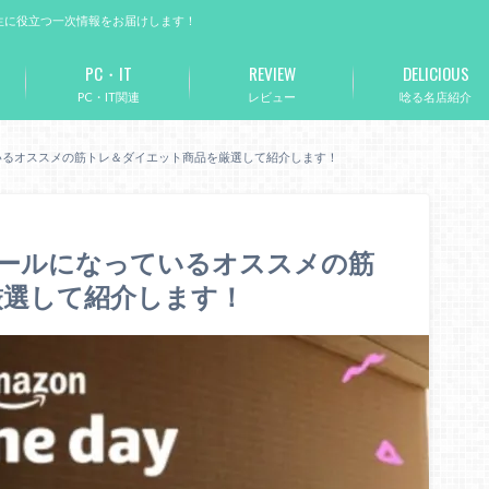
生に役立つ一次情報をお届けします！
PC・IT
REVIEW
DELICIOUS
PC・IT関連
レビュー
唸る名店紹介
ているオススメの筋トレ＆ダイエット商品を厳選して紹介します！
でセールになっているオススメの筋
厳選して紹介します！