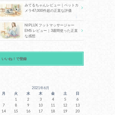
みてるちゃんレビュー｜ペットカ
メラ47,000件超の正直な評価
NIPLUX フットマッサージャー
EMS レビュー｜3週間使った正直
な感想
いいね！で登録
2021年6月
月
火
水
木
金
土
日
1
2
3
4
5
6
7
8
9
10
11
12
13
14
15
16
17
18
19
20