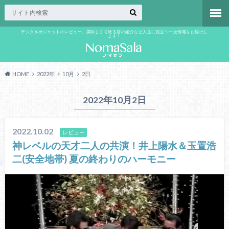
デジタルガジェットのレビュー、美味しくて唸る店の紹介など人生に役立つ一次情報をお届けし
ます！
HOME
2022年
10月
2日
2022年10月2日
2022.10.02
レビュー
神レベルの天才二人の共演！井上陽水＆玉置浩
二(安全地帯) 夏の終わりのハーモニー