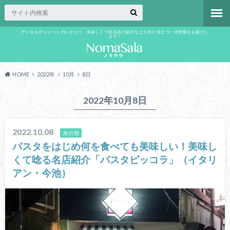
デジタルガジェットのレビュー、美味しくて唸る店の紹介など人生に役立つ一次情報をお届けし
ます！
HOME
2022年
10月
8日
2022年10月8日
2022.10.08
未分類
パスタをはじめ何を食べても美味しい！美味し
くて唸る名店紹介「パスタピッコラ」（イタリ
アン・今池）