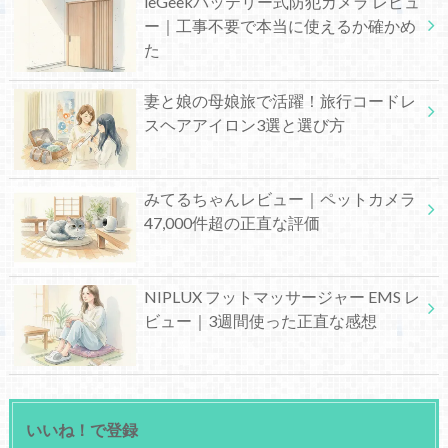
ieGeekバッテリー式防犯カメラ レビュ
ー｜工事不要で本当に使えるか確かめ
た
妻と娘の母娘旅で活躍！旅行コードレ
スヘアアイロン3選と選び方
みてるちゃんレビュー｜ペットカメラ
47,000件超の正直な評価
NIPLUX フットマッサージャー EMS レ
ビュー｜3週間使った正直な感想
いいね！で登録