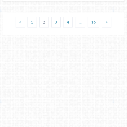
<
1
2
3
4
…
16
>