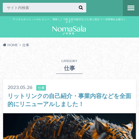
デジタルガジェットのレビュー、美味しくて唸る店の紹介など人生に役立つ一次情報をお届けし
ます！
HOME
仕事
CATEGORY
仕事
2023.05.26
仕事
リットリンクの自己紹介・事業内容などを全面
的にリニューアルしました！