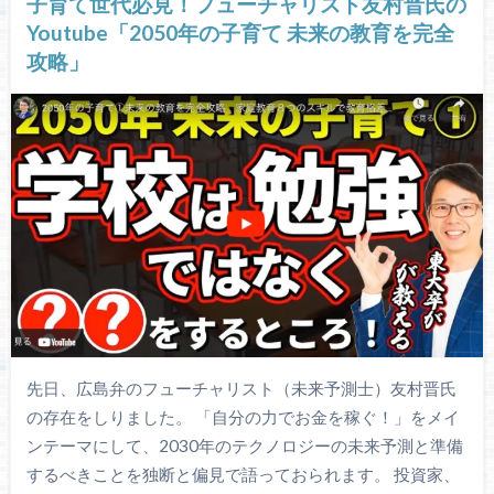
子育て世代必見！フューチャリスト友村晋氏の
Youtube「2050年の子育て 未来の教育を完全
攻略」
先日、広島弁のフューチャリスト（未来予測士）友村晋氏
の存在をしりました。 「自分の力でお金を稼ぐ！」をメイ
ンテーマにして、2030年のテクノロジーの未来予測と準備
するべきことを独断と偏見で語っておられます。 投資家、