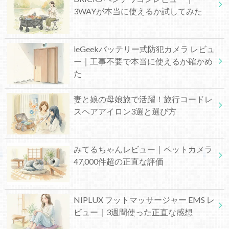
3WAYが本当に使えるか試してみた
ieGeekバッテリー式防犯カメラ レビュ
ー｜工事不要で本当に使えるか確かめ
た
妻と娘の母娘旅で活躍！旅行コードレ
スヘアアイロン3選と選び方
みてるちゃんレビュー｜ペットカメラ
47,000件超の正直な評価
NIPLUX フットマッサージャー EMS レ
ビュー｜3週間使った正直な感想