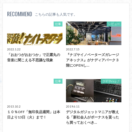
RECOMMEND
こちらの記事も人気です。
仕事
レビュー
2022.1.22
2022.7.15
「おおつがおおつか」で正露丸の
『ナゴヤイノベーターズガレージ
音楽に聞こえる不思議な現象
アネックス』がナディアパーク３
階にOPENし…
仕事
ライフハック
2015.10.2
2019.6.11
１０％OFF「無印良品週間」は本
デジタルガジェットマニアが教え
日より13日（火）まで！
る「新社会人がボーナスを貰った
ら買っておくべき…