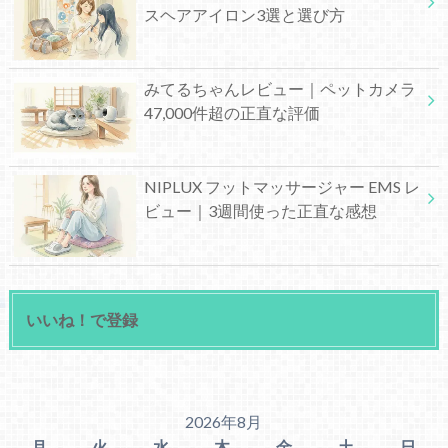
スヘアアイロン3選と選び方
みてるちゃんレビュー｜ペットカメラ
47,000件超の正直な評価
NIPLUX フットマッサージャー EMS レ
ビュー｜3週間使った正直な感想
いいね！で登録
2026年8月
月
火
水
木
金
土
日