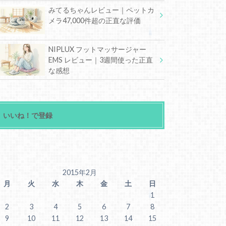
みてるちゃんレビュー｜ペットカ
メラ47,000件超の正直な評価
NIPLUX フットマッサージャー
EMS レビュー｜3週間使った正直
な感想
いいね！で登録
2015年2月
月
火
水
木
金
土
日
1
2
3
4
5
6
7
8
9
10
11
12
13
14
15