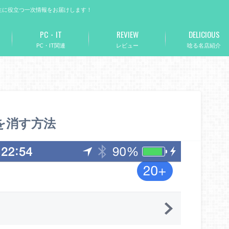
生に役立つ一次情報をお届けします！
PC・IT
REVIEW
DELICIOUS
PC・IT関連
レビュー
唸る名店紹介
音を消す方法