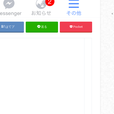
«
はてブ
Pocket
送る