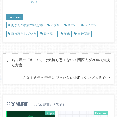
を！
Facebook
あなたの親友20人は誰
アプリ
スパム
レイバン
乗っ取られている
乗っ取り
年末
自分新聞
名古屋弁「キモい」は気持ち悪くない！関西人が20年で覚え
た方言
２０１６年の申年にぴったりのLNEスタンプあるで
RECOMMEND
こちらの記事も人気です。
Apple
Facebook