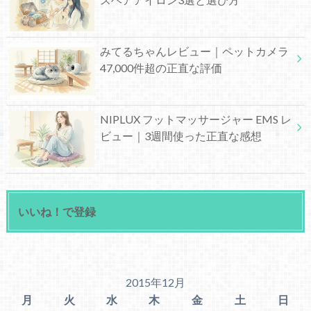
みてるちゃんレビュー｜ペットカメラ
47,000件超の正直な評価
NIPLUX フットマッサージャー EMS レ
ビュー｜3週間使った正直な感想
いいね！で登録
2015年12月
月
火
水
木
金
土
日