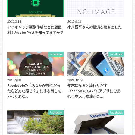
2016.3.14
2015.6.16
アイキャッチ画像作成などに超便
小川晋平さんの講演を聴きました
利！Adobe Postを知ってますか？
Facebook
Facebook
2018.8.30
2020.12.26
Facebookの「あなたが異性だっ
年末になると流行りだす
たらどんな感じ？」に手を出しち
Facebookのスパムアプリにご用
ゃったあな…
心！本人、友達がこ…
Facebook
Facebook