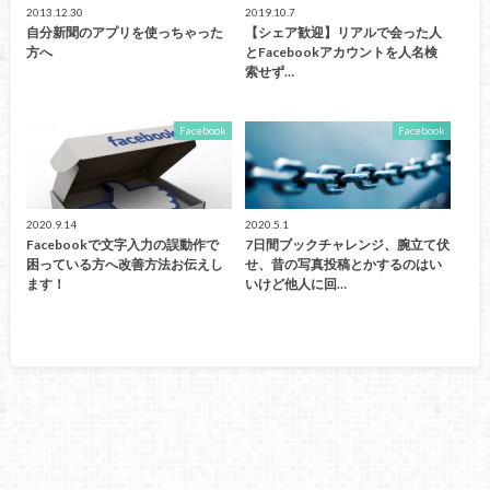
2013.12.30
2019.10.7
自分新聞のアプリを使っちゃった
【シェア歓迎】リアルで会った人
方へ
とFacebookアカウントを人名検
索せず…
Facebook
Facebook
2020.9.14
2020.5.1
Facebookで文字入力の誤動作で
7日間ブックチャレンジ、腕立て伏
困っている方へ改善方法お伝えし
せ、昔の写真投稿とかするのはい
ます！
いけど他人に回…