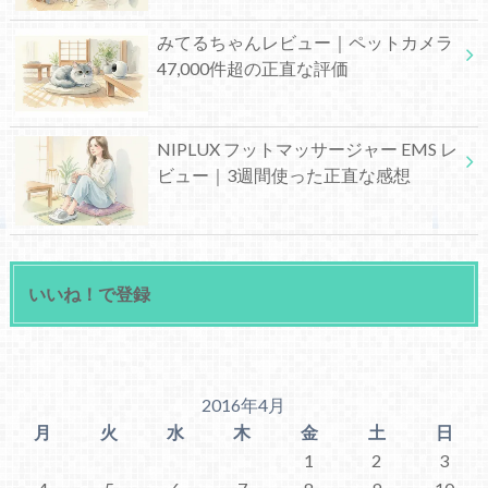
みてるちゃんレビュー｜ペットカメラ
47,000件超の正直な評価
NIPLUX フットマッサージャー EMS レ
ビュー｜3週間使った正直な感想
いいね！で登録
2016年4月
月
火
水
木
金
土
日
1
2
3