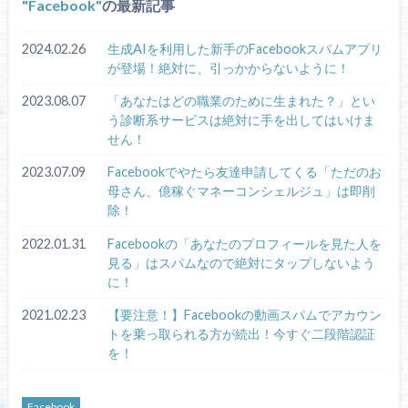
Facebook
の最新記事
2024.02.26
生成AIを利用した新手のFacebookスパムアプリ
が登場！絶対に、引っかからないように！
2023.08.07
「あなたはどの職業のために生まれた？」とい
う診断系サービスは絶対に手を出してはいけま
せん！
2023.07.09
Facebookでやたら友達申請してくる「ただのお
母さん、億稼ぐマネーコンシェルジュ」は即削
除！
2022.01.31
Facebookの「あなたのプロフィールを見た人を
見る」はスパムなので絶対にタップしないよう
に！
2021.02.23
【要注意！】Facebookの動画スパムでアカウン
トを乗っ取られる方が続出！今すぐ二段階認証
を！
Facebook