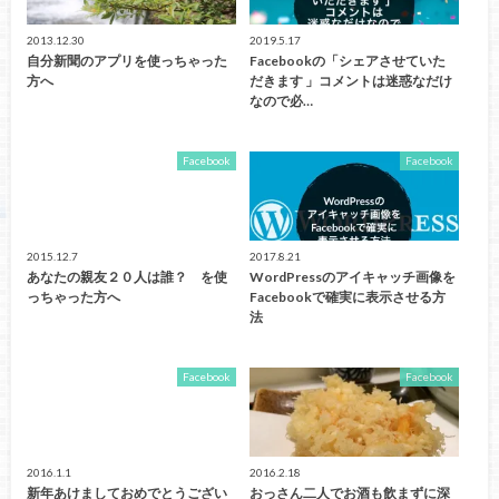
2013.12.30
2019.5.17
自分新聞のアプリを使っちゃった
Facebookの「シェアさせていた
方へ
だきます 」コメントは迷惑なだけ
なので必…
Facebook
Facebook
2015.12.7
2017.8.21
あなたの親友２０人は誰？ を使
WordPressのアイキャッチ画像を
っちゃった方へ
Facebookで確実に表示させる方
法
Facebook
Facebook
2016.1.1
2016.2.18
新年あけましておめでとうござい
おっさん二人でお酒も飲まずに深