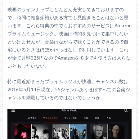
映画のラインナップもどんどん充実してきておりますの
で、時間に相当余裕がある方でも見飽きることはないと思
います。これら特典の中でもおすすめのサービスはAmazon
プライムミュージック。映画は時間を見つけて集中しない
といけませんが、音楽はながらで聴くことができるので自
宅にいるときはほぼかけっぱなしで利用しています。これ
が全て月額325円なのでAmazonを多少でも使う方は入らな
いともったいない。
特に最近始まったプライムラジオが快適。チャンネル数は
2016年5月14日現在、55ジャンルありほぼすべての音楽ジ
ャンルを網羅しているのではないでしょうか。