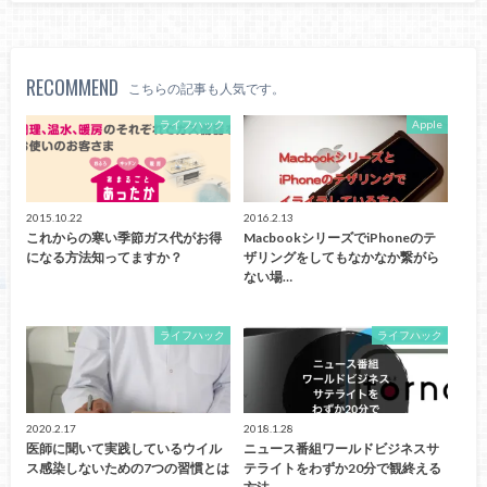
RECOMMEND
こちらの記事も人気です。
ライフハック
Apple
2015.10.22
2016.2.13
これからの寒い季節ガス代がお得
MacbookシリーズでiPhoneのテ
になる方法知ってますか？
ザリングをしてもなかなか繋がら
ない場…
ライフハック
ライフハック
2020.2.17
2018.1.28
医師に聞いて実践しているウイル
ニュース番組ワールドビジネスサ
ス感染しないための7つの習慣とは
テライトをわずか20分で観終える