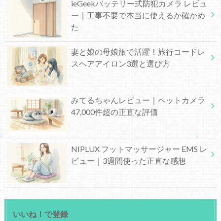
ieGeekバッテリー式防犯カメラ レビュ
ー｜工事不要で本当に使えるか確かめ
た
妻と娘の母娘旅で活躍！旅行コードレ
スヘアアイロン3選と選び方
みてるちゃんレビュー｜ペットカメラ
47,000件超の正直な評価
NIPLUX フットマッサージャー EMS レ
ビュー｜3週間使った正直な感想
いいね！で登録