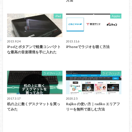
方法
iPad
Apple
2015.9.24
2015.11.6
iPodとポタアンで軽量コンパクト
iPhoneでラジオを聴く方法
な最高の音楽環境を手に入れた
ライフハック
ライフハック
2017.3.17
2020.2.5
机の上に敷くデスクマットを買っ
Rajiko の使い方｜radiko エリアフ
てみた
リーを無料で楽しむ方法