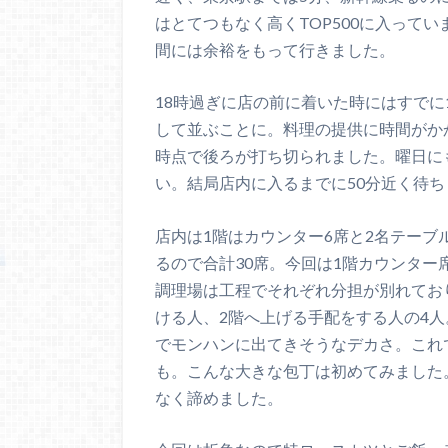
はとてつもなく高くTOP500に入って
間には余裕をもって行きました。
18時過ぎに店の前に着いた時にはすでに
して並ぶことに。料理の提供に時間がか
時点で後ろが打ち切られました。曜日に
い。結局店内に入るまでに50分近く待ち
店内は1階はカウンター6席と2名テーブ
るので合計30席。今回は1階カウンタ
調理場は工程でそれぞれ分担が別れてお
ける人、2階へ上げる手配をする人の4
でモンハンに出てきそうなデカさ。これ
も。こんな大きな包丁は初めてみました
なく諦めました。