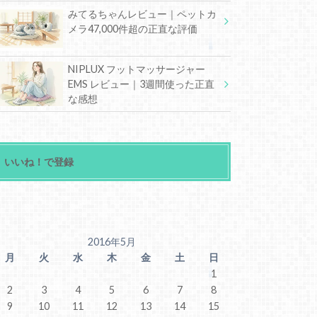
みてるちゃんレビュー｜ペットカ
メラ47,000件超の正直な評価
NIPLUX フットマッサージャー
EMS レビュー｜3週間使った正直
な感想
いいね！で登録
2016年5月
月
火
水
木
金
土
日
1
2
3
4
5
6
7
8
9
10
11
12
13
14
15