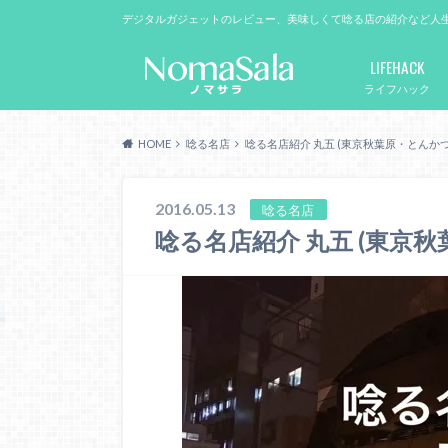
デジタルガジェットのレビュー、美味しくて唸る店の紹介など人
LIFEHACK
ライフハック
HOME
唸る名店
唸る名店紹介 丸五 (東京秋葉原・とんかつ
2016.05.13
唸る名店
唸る名店紹介 丸五 (東京