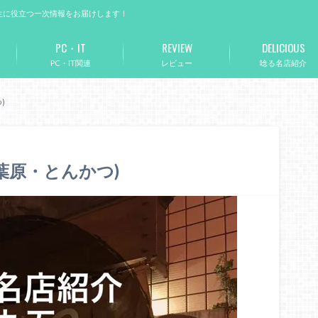
生に役立つ一次情報をお届けします！
PC・IT
REVIEW
DELICIOUS
PC・IT関連
レビュー
唸る名店紹介
)
秋葉原・とんかつ)