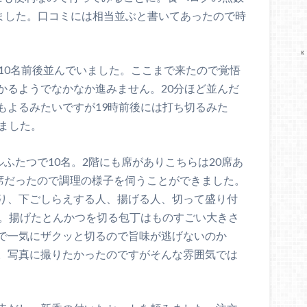
いました。口コミには相当並ぶと書いてあったので時
«
10名前後並んでいました。ここまで来たので覚悟
かるようでなかなか進みません。20分ほど並んだ
もよるみたいですが19時前後には打ち切るみた
ました。
ルふたつで10名。2階にも席がありこちらは20席あ
ー席だったので調理の様子を伺うことができました。
り、下ごしらえする人、揚げる人、切って盛り付
人。揚げたとんかつを切る包丁はものすごい大きさ
で一気にザクッと切るので旨味が逃げないのか
。写真に撮りたかったのですがそんな雰囲気では