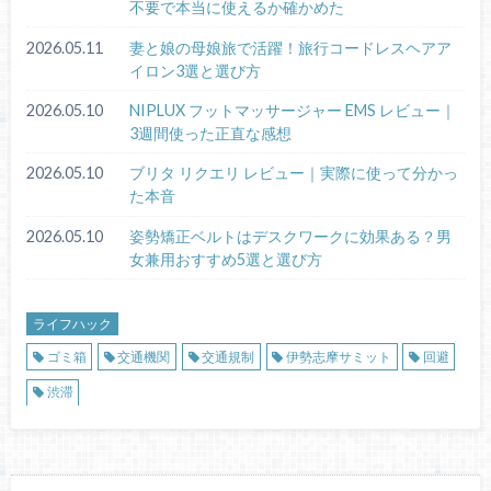
不要で本当に使えるか確かめた
2026.05.11
妻と娘の母娘旅で活躍！旅行コードレスヘアア
イロン3選と選び方
2026.05.10
NIPLUX フットマッサージャー EMS レビュー｜
3週間使った正直な感想
2026.05.10
ブリタ リクエリ レビュー｜実際に使って分かっ
た本音
2026.05.10
姿勢矯正ベルトはデスクワークに効果ある？男
女兼用おすすめ5選と選び方
ライフハック
ゴミ箱
交通機関
交通規制
伊勢志摩サミット
回避
渋滞