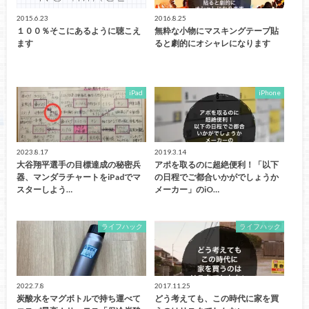
2015.6.23
2016.8.25
１００％そこにあるように聴こえ
無粋な小物にマスキングテープ貼
ます
ると劇的にオシャレになります
iPad
iPhone
2023.8.17
2019.3.14
大谷翔平選手の目標達成の秘密兵
アポを取るのに超絶便利！「以下
器、マンダラチャートをiPadでマ
の日程でご都合いかがでしょうか
スターしよう…
メーカー」のiO…
ライフハック
ライフハック
2022.7.8
2017.11.25
炭酸水をマグボトルで持ち運べて
どう考えても、この時代に家を買