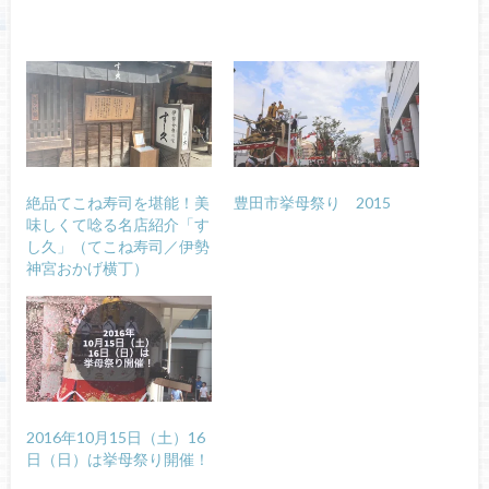
絶品てこね寿司を堪能！美
豊田市挙母祭り 2015
味しくて唸る名店紹介「す
し久」（てこね寿司／伊勢
神宮おかげ横丁）
2016年10月15日（土）16
日（日）は挙母祭り開催！