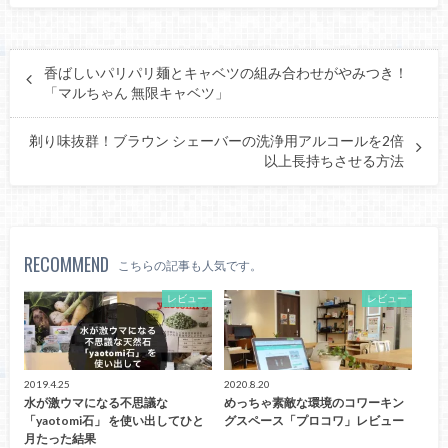
香ばしいパリパリ麺とキャベツの組み合わせがやみつき！
「マルちゃん 無限キャベツ」
剃り味抜群！ブラウン シェーバーの洗浄用アルコールを2倍
以上長持ちさせる方法
RECOMMEND
こちらの記事も人気です。
レビュー
レビュー
2019.4.25
2020.8.20
水が激ウマになる不思議な
めっちゃ素敵な環境のコワーキン
「yaotomi石」 を使い出してひと
グスペース「プロコワ」レビュー
月たった結果