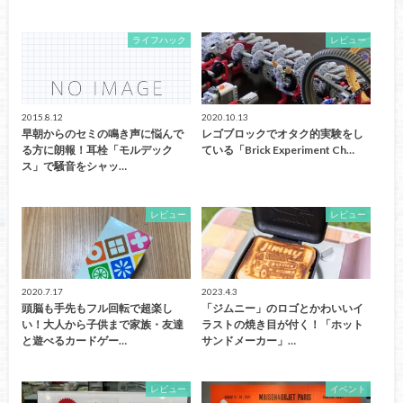
ライフハック
レビュー
2015.8.12
2020.10.13
早朝からのセミの鳴き声に悩んで
レゴブロックでオタク的実験をし
る方に朗報！耳栓「モルデック
ている「Brick Experiment Ch…
ス」で騒音をシャッ…
レビュー
レビュー
2020.7.17
2023.4.3
頭脳も手先もフル回転で超楽し
「ジムニー」のロゴとかわいいイ
い！大人から子供まで家族・友達
ラストの焼き目が付く！「ホット
と遊べるカードゲー…
サンドメーカー」…
レビュー
イベント