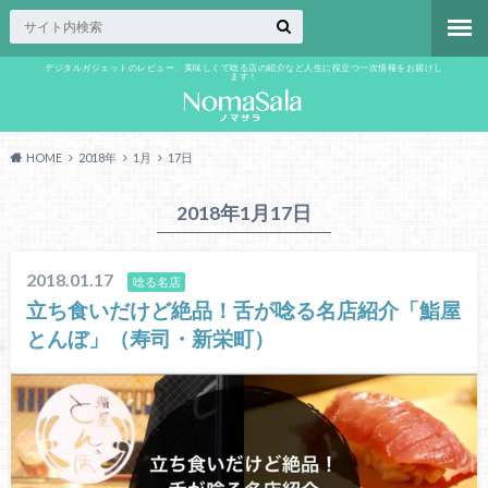
デジタルガジェットのレビュー、美味しくて唸る店の紹介など人生に役立つ一次情報をお届けし
ます！
HOME
2018年
1月
17日
2018年1月17日
2018.01.17
唸る名店
立ち食いだけど絶品！舌が唸る名店紹介「鮨屋
とんぼ」（寿司・新栄町）