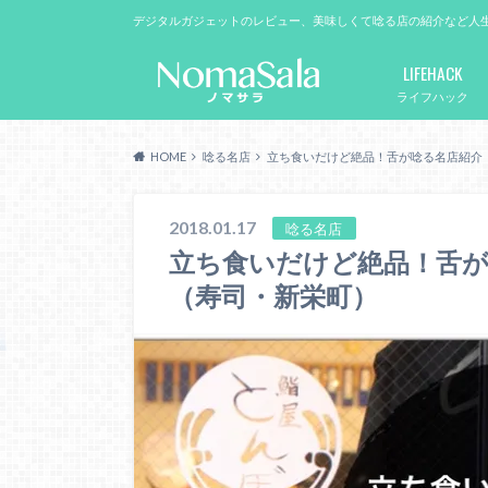
デジタルガジェットのレビュー、美味しくて唸る店の紹介など人
LIFEHACK
ライフハック
HOME
唸る名店
立ち食いだけど絶品！舌が唸る名店紹介
2018.01.17
唸る名店
立ち食いだけど絶品！舌が
（寿司・新栄町）