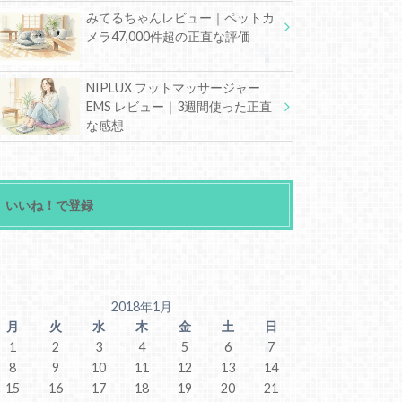
みてるちゃんレビュー｜ペットカ
メラ47,000件超の正直な評価
NIPLUX フットマッサージャー
EMS レビュー｜3週間使った正直
な感想
いいね！で登録
2018年1月
月
火
水
木
金
土
日
1
2
3
4
5
6
7
8
9
10
11
12
13
14
15
16
17
18
19
20
21