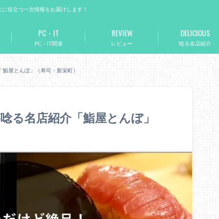
生に役立つ一次情報をお届けします！
PC・IT
REVIEW
DELICIOUS
PC・IT関連
レビュー
唸る名店紹介
「鮨屋とんぼ」（寿司・新栄町）
唸る名店紹介「鮨屋とんぼ」