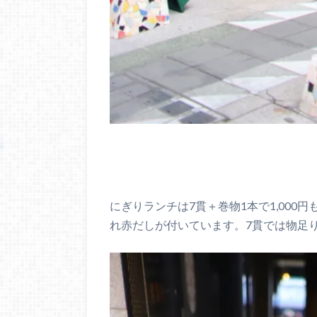
にぎりランチは7貫＋巻物1本で1,000円
れ赤だしが付いています。7貫では物足