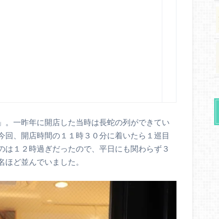
」。一昨年に開店した当時は長蛇の列ができてい
今回、開店時間の１１時３０分に着いたら１巡目
のは１２時過ぎだったので、平日にも関わらず３
名ほど並んでいました。