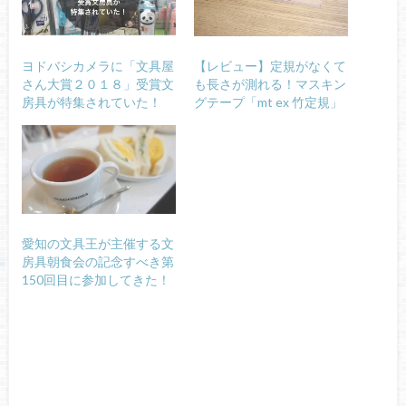
ヨドバシカメラに「文具屋
【レビュー】定規がなくて
さん大賞２０１８」受賞文
も長さが測れる！マスキン
房具が特集されていた！
グテープ「mt ex 竹定規」
愛知の文具王が主催する文
房具朝食会の記念すべき第
150回目に参加してきた！