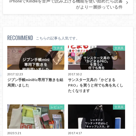
iPhoneでKindleを音声で読み上げる機能を使い始めたら読書
がより一層捗っている件
RECOMMEND
こちらの記事も人気です。
文房具
文房具
2017.12.23
2017.10.2
ジブン手帳miniBiz専用下敷きを結
サンスター文具の「かどまる
局買いました
PRO」を買うと何でも角を丸くし
たくなります
レビュー
文房具
2023.5.21
2017.4.17