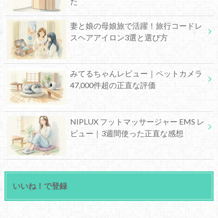
た
妻と娘の母娘旅で活躍！旅行コードレ
スヘアアイロン3選と選び方
みてるちゃんレビュー｜ペットカメラ
47,000件超の正直な評価
NIPLUX フットマッサージャー EMS レ
ビュー｜3週間使った正直な感想
いいね！で登録