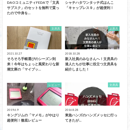
DAOコミュニティFEDAで「文具
シャチハタワンタッチ式はんこ
サブスク」のセットを無料で貰っ
「キャップレス９」が超便利！
たので中身を…
文房具
文房具
2021.10.27
2018.10.28
そろそろ手帳選びのシーズン到
新入社員のみなさんへ！文房具の
来！今年はちょっと風変わりな新
達人たちが仕事に役立つ文房具を
潮文庫の「マイブッ…
紹介しました！
レビュー
文房具
2019.6.9
2016.8.28
キングジムの「マメモ」がやはり
東急ハンズのハンズメッセに行っ
超便利！徹底レビュー
てきたが...