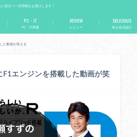
生に役立つ一次情報をお届けします！
PC・IT
REVIEW
DELICIOUS
PC・IT関連
レビュー
唸る名店紹介
載した動画が笑える
にF1エンジンを搭載した動画が笑