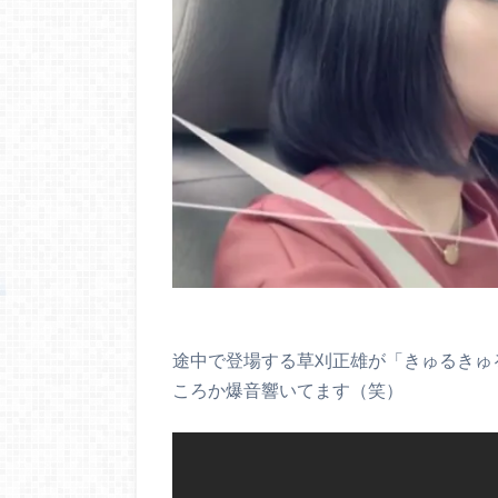
途中で登場する草刈正雄が「きゅるきゅ
ころか爆音響いてます（笑）