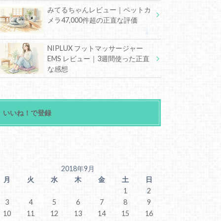
みてるちゃんレビュー｜ペットカ
メラ47,000件超の正直な評価
NIPLUX フットマッサージャー
EMS レビュー｜3週間使った正直
な感想
いいね！で登録
2018年9月
月
火
水
木
金
土
日
1
2
3
4
5
6
7
8
9
10
11
12
13
14
15
16