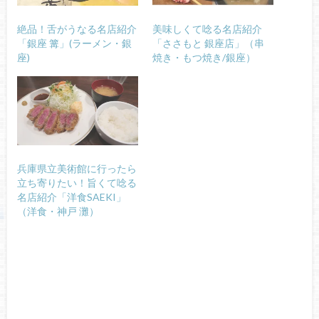
絶品！舌がうなる名店紹介
美味しくて唸る名店紹介
「銀座 篝」(ラーメン・銀
「ささもと 銀座店」（串
座)
焼き・もつ焼き/銀座）
兵庫県立美術館に行ったら
立ち寄りたい！旨くて唸る
名店紹介「洋食SAEKI」
（洋食・神戸 灘）