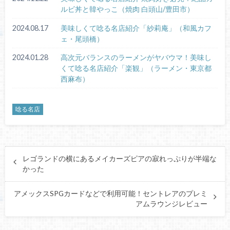
ルビ丼と韓やっこ（焼肉 白頭山/豊田市）
2024.08.17
美味しくて唸る名店紹介「紗莉庵」（和風カフ
ェ・尾頭橋）
2024.01.28
高次元バランスのラーメンがヤバウマ！美味し
くて唸る名店紹介「楽観」（ラーメン・東京都
西麻布）
唸る名店
レゴランドの横にあるメイカーズピアの寂れっぷりが半端な
かった
アメックスSPGカードなどで利用可能！セントレアのプレミ
アムラウンジレビュー