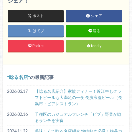
シェア！
ポスト
シェア
はてブ
送る
Pocket
feedly
唸る名店
の最新記事
2026.03.17
【唸る名店紹介】家族ディナー！近江牛もクラ
フトビールも大満足の一夜 長濱浪漫ビール（長
浜市・ビアレストラン）
2026.02.16
千種区のカジュアルフレンチ「ビブ」野菜が唸
るランチを実食
2024.11.22
美味しくて唸る名店紹介 焼肉好き必見！絶品カ