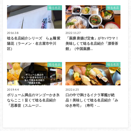
唸る名店
唸る名店
2016.3.8
2022.11.27
唸る名店紹介シリーズ らぁ麺 紫
「薬膳 唐揚げ定食」がヤバウマ！
陽花（ラーメン・名古屋市中川
美味しくて唸る名店紹介「漂香茶
区）
館」（中国薬膳…
唸る名店
唸る名店
2019.4.4
2022.6.25
ボリューム満点のマンゴーかき氷
口の中で弾けるイクラ軍艦が絶
ならここ！旨くて唸る名店紹介
品！美味しくて唸る名店紹介「み
「思慕昔（スムージ…
ゆき寿司」（寿司・…