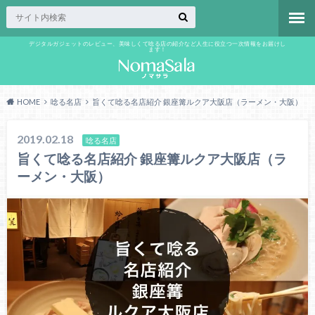
デジタルガジェットのレビュー、美味しくて唸る店の紹介など人生に役立つ一次情報をお届けし
ます！
HOME
唸る名店
旨くて唸る名店紹介 銀座篝ルクア大阪店（ラーメン・大阪）
2019.02.18
唸る名店
旨くて唸る名店紹介 銀座篝ルクア大阪店（ラ
ーメン・大阪）