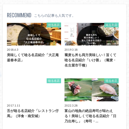
RECOMMEND
こちらの記事も人気です。
唸る名店
唸る名店
2018.6.3
2019.3.18
美味しくて唸る名店紹介「大正庵
蕎麦も丼も両方美味しい！旨くて
釜春本店」
唸る名店紹介「いけ善」（蕎麦・
名古屋市千種）
唸る名店
唸る名店
2017.1.11
2022.3.28
舌が唸る名店紹介「レストラン仔
富山の地魚の絶品寿司が味わえ
馬」（洋食・南安城）
る！美味しくて唸る名店紹介「日
乃出寿し」（寿司・…