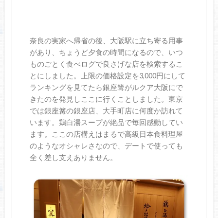
奈良の実家へ帰省の後、大阪駅に立ち寄る用事
があり、ちょうど夕食の時間になるので、いつ
ものごとく食べログで良さげな店を検索するこ
とにしました。上限の価格設定を3,000円にして
ランキングを見てたら銀座篝がルクア大阪にで
きたのを発見しここに行くことしました。東京
では銀座篝の銀座店、大手町店に何度か訪れて
います。鶏白湯スープが絶品で毎回感動してい
ます。ここの店構えはまるで高級日本食料理屋
のようなオシャレさなので、デートで使っても
全く差し支えありません。