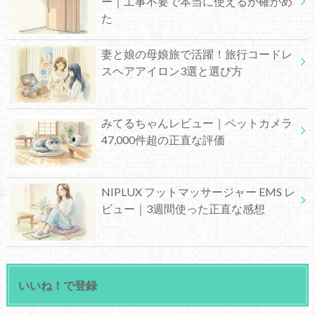
ー｜工事不要で本当に使えるか確かめ
た
妻と娘の母娘旅で活躍！旅行コードレ
スヘアアイロン3選と選び方
みてるちゃんレビュー｜ペットカメラ
47,000件超の正直な評価
NIPLUX フットマッサージャー EMS レ
ビュー｜3週間使った正直な感想
いいね！で登録