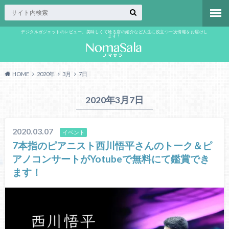
デジタルガジェットのレビュー、美味しくて唸る店の紹介など人生に役立つ一次情報をお届けし
ます！
HOME
2020年
3月
7日
2020年3月7日
2020.03.07
イベント
7本指のピアニスト西川悟平さんのトーク＆ピ
アノコンサートがYotubeで無料にて鑑賞でき
ます！