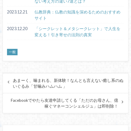
ない考え方の違い7選とは？
2023.12.21
仏教辞典：仏教の知識を深めるためのおすすめ
サイト
2023.12.20
「シークレット＆メタシークレット」で人生を
変える！引き寄せの法則の真実
一般
あまーく、噛まれる、新体験！なんとも言えない癒し系のぬ
いぐるみ「甘噛みハムハム 」
Facebookでやたら友達申請してくる「ただのお母さん、億
稼ぐマネーコンシェルジュ」は即削除！