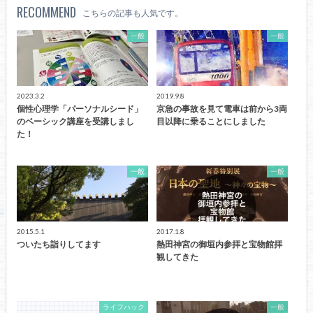
RECOMMEND
こちらの記事も人気です。
一般
一般
2023.3.2
2019.9.8
個性心理学「パーソナルシード」
京急の事故を見て電車は前から3両
のベーシック講座を受講しまし
目以降に乗ることにしました
た！
一般
一般
2015.5.1
2017.1.8
ついたち詣りしてます
熱田神宮の御垣内参拝と宝物館拝
観してきた
ライフハック
一般