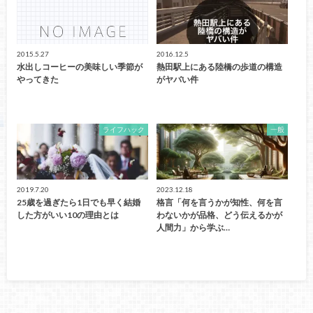
2015.5.27
2016.12.5
水出しコーヒーの美味しい季節が
熱田駅上にある陸橋の歩道の構造
やってきた
がヤバい件
ライフハック
一般
2019.7.20
2023.12.18
25歳を過ぎたら1日でも早く結婚
格言「何を言うかが知性、何を言
した方がいい10の理由とは
わないかが品格、どう伝えるかが
人間力」から学ぶ…