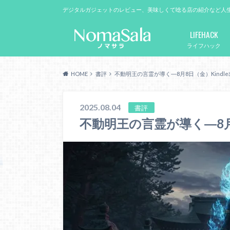
デジタルガジェットのレビュー、美味しくて唸る店の紹介など人
LIFEHACK
ライフハック
HOME
書評
不動明王の言霊が導く―8月8日（金）Kindl
2025.08.04
書評
不動明王の言霊が導く―8月8