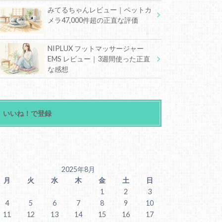
みてるちゃんレビュー｜ペットカ
メラ47,000件超の正直な評価
NIPLUX フットマッサージャー
EMS レビュー｜3週間使った正直
な感想
いいね！で登録
2025年8月
月
火
水
木
金
土
日
1
2
3
4
5
6
7
8
9
10
11
12
13
14
15
16
17