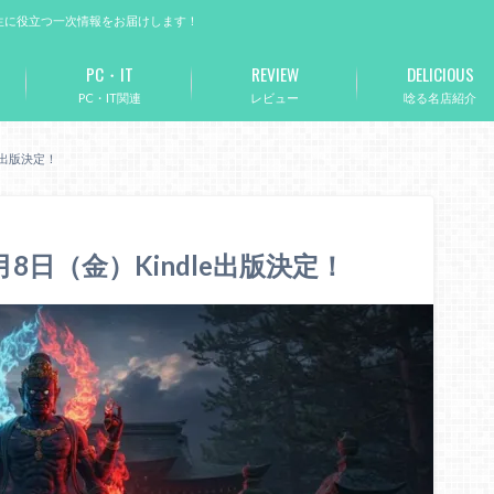
生に役立つ一次情報をお届けします！
PC・IT
REVIEW
DELICIOUS
PC・IT関連
レビュー
唸る名店紹介
e出版決定！
日（金）Kindle出版決定！