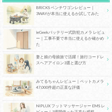
BRICKS ベンチワゴンレビュー｜
3WAYが本当に使えるか試してみた
ieGeekバッテリー式防犯カメラ レビュ
ー｜工事不要で本当に使えるか確かめ
た
妻と娘の母娘旅で活躍！旅行コードレ
スヘアアイロン3選と選び方
みてるちゃんレビュー｜ペットカメラ
47,000件超の正直な評価
NIPLUX フットマッサージャー EMS レ
ビュー｜3週間使った正直な感想