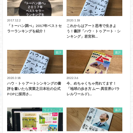
2017.12.2
2020.1.18
「トーハン調べ」2017年ベストセ
これからはアート思考で生きよ
ラーランキングを紹介！
う！書評「ハウ・トゥ アート・シ
ンキング」若宮和…
書評
書評
2020.3.18
2022.3.6
ハウ・トゥ アートシンキングの書
今、めちゃくちゃ売れてます！
評を書いたら実業之日本社の公式
「地球の歩き方 ムー-異世界(パラ
POPに採用さ…
レルワールド)…
ライフハック
書評