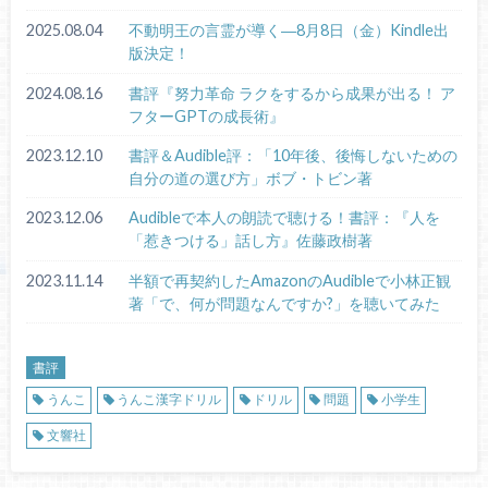
2025.08.04
不動明王の言霊が導く―8月8日（金）Kindle出
版決定！
2024.08.16
書評『努力革命 ラクをするから成果が出る！ ア
フターGPTの成長術』
2023.12.10
書評＆Audible評：「10年後、後悔しないための
自分の道の選び方」ボブ・トビン著
2023.12.06
Audibleで本人の朗読で聴ける！書評：『人を
「惹きつける」話し方』佐藤政樹著
2023.11.14
半額で再契約したAmazonのAudibleで小林正観
著「で、何が問題なんですか?」を聴いてみた
書評
うんこ
うんこ漢字ドリル
ドリル
問題
小学生
文響社