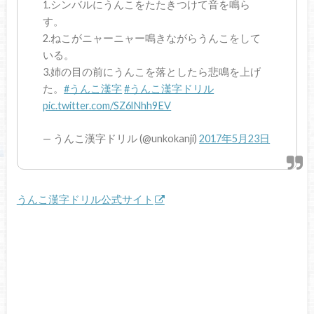
1.シンバルにうんこをたたきつけて音を鳴ら
す。
2.ねこがニャーニャー鳴きながらうんこをして
いる。
3.姉の目の前にうんこを落としたら悲鳴を上げ
た。
#うんこ漢字
#うんこ漢字ドリル
pic.twitter.com/SZ6lNhh9EV
— うんこ漢字ドリル (@unkokanji)
2017年5月23日
うんこ漢字ドリル公式サイト