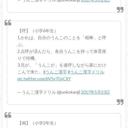
【呼】（小学6年生）
1.かれは、自分のうんこのことを「相棒」と呼
ぶ。
2.点呼が済んだら、各自うんこを持って体育座
りで待機。
3.兄が、「うんこが」を連呼しながら家にかけ
こんで来た。
#うんこ漢字
#うんこ漢字ドリル
pic.twitter.com/bV5y7GyCXY
— うんこ漢字ドリル (@unkokanji)
2017年5月23日
【鳴】（小学2年生）