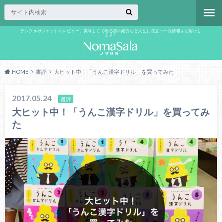
デジタルガジェットのレビュー、美味しくて唸る店の紹介など人生に役立つ一次情報をお届けし
ます！
HOME
書評
大ヒット中！「うんこ漢字ドリル」を買ってみた
2017.05.24
書評
大ヒット中！「うんこ漢字ドリル」を買ってみ
た