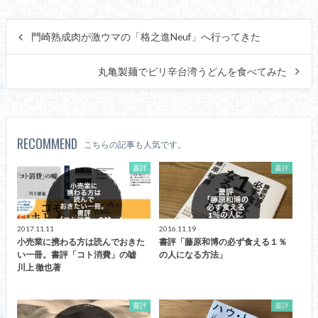
門崎熟成肉が激ウマの「格之進Neuf」へ行ってきた
丸亀製麺でピリ辛台湾うどんを食べてみた
RECOMMEND
こちらの記事も人気です。
書評
書評
2017.11.11
2016.11.19
小売業に携わる方は読んでおきた
書評「藤原和博の必ず食える１％
い一冊。書評「コト消費」の嘘
の人になる方法」
川上 徹也著
書評
書評