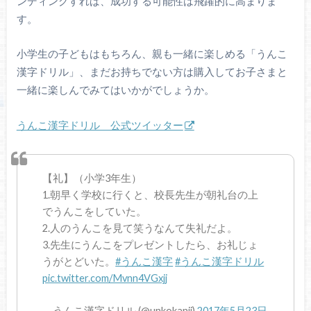
ンディングすれば、成功する可能性は飛躍的に高まりま
す。
小学生の子どもはもちろん、親も一緒に楽しめる「うんこ
漢字ドリル」、まだお持ちでない方は購入してお子さまと
一緒に楽しんでみてはいかがでしょうか。
うんこ漢字ドリル 公式ツイッター
【礼】（小学3年生）
1.朝早く学校に行くと、校長先生が朝礼台の上
でうんこをしていた。
2.人のうんこを見て笑うなんて失礼だよ。
3.先生にうんこをプレゼントしたら、お礼じょ
うがとどいた。
#うんこ漢字
#うんこ漢字ドリル
pic.twitter.com/Mvnn4VGxjj
— うんこ漢字ドリル (@unkokanji)
2017年5月23日