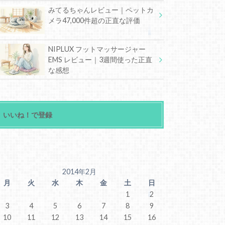
みてるちゃんレビュー｜ペットカ
メラ47,000件超の正直な評価
NIPLUX フットマッサージャー
EMS レビュー｜3週間使った正直
な感想
いいね！で登録
2014年2月
月
火
水
木
金
土
日
1
2
3
4
5
6
7
8
9
10
11
12
13
14
15
16