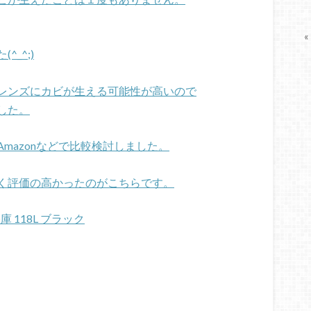
«
_^;)
レンズにカビが生える可能性が高いので
した。
mazonなどで比較検討しました。
く評価の高かったのがこちらです。
 118L ブラック