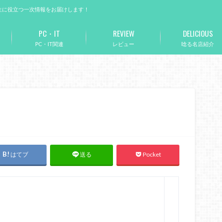
生に役立つ一次情報をお届けします！
PC・IT
REVIEW
DELICIOUS
PC・IT関連
レビュー
唸る名店紹介
はてブ
Pocket
送る