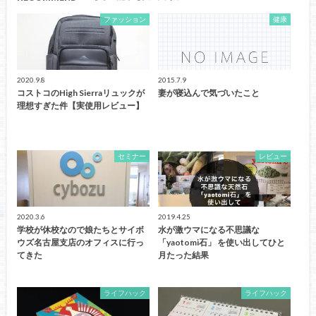
ファッション
健康
2020.9.8
2015.7.9
コストコのHigh Sierraリュックが
妻が寝込んで気づいたこと
理想すぎた件【実使用レビュー】
セミナー
レビュー
2020.3.6
2019.4.25
学校が休校なので娘たちとサイボ
水が激ウマになる不思議な
ウズ名古屋支店のオフィスに行っ
「yaotomi石」 を使い出してひと
てきた
月たった結果
ライフハック
ライフハック