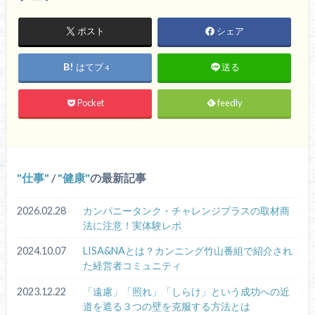
ポスト
シェア
はてブ
送る
4
Pocket
feedly
仕事
/
健康
の最新記事
2026.02.28
カンパニータンク・チャレンジプラスの取材商
法に注意！実体験レポ
2024.10.07
LISA&NAとは？カンニング竹山番組で紹介され
た経営者コミュニティ
2023.12.22
「遠慮」「照れ」「しらけ」という成功への近
道を遮る３つの壁を克服する方法とは