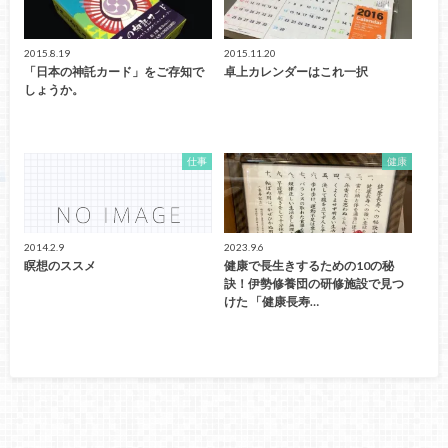
2015.8.19
2015.11.20
「日本の神託カード」をご存知で
卓上カレンダーはこれ一択
しょうか。
仕事
健康
2014.2.9
2023.9.6
瞑想のススメ
健康で長生きするための10の秘
訣！伊勢修養団の研修施設で見つ
けた 「健康長寿…