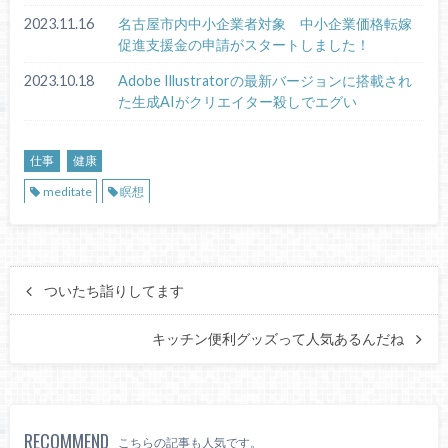
2023.11.16
名古屋市内中小企業者対象 中小企業価格転嫁
促進支援金の申請がスタートしました！
2023.10.18
Adobe Illustratorの最新バージョンに搭載され
た生成AIがクリエイター殺しでエグい
仕事
健康
meditate
瞑想
ついたち詣りしてます
キッチン便利グッズって人気あるんだね
RECOMMEND
こちらの記事も人気です。