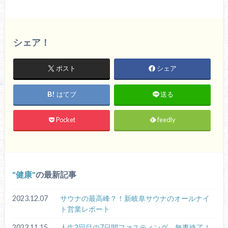
シェア！
ポスト
シェア
はてブ
送る
Pocket
feedly
健康
の最新記事
2023.12.07
サウナの最高峰？！新岐阜サウナのオールナイ
ト営業レポート
2023.11.15
人生2回目の7日間ファスティング、無事終了！