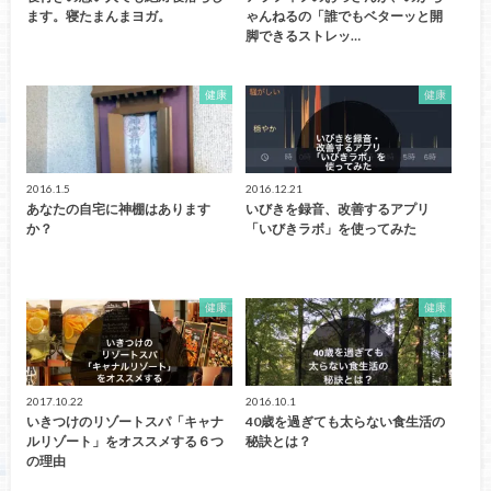
ます。寝たまんまヨガ。
ゃんねるの「誰でもベターッと開
脚できるストレッ…
健康
健康
2016.1.5
2016.12.21
あなたの自宅に神棚はあります
いびきを録音、改善するアプリ
か？
「いびきラボ」を使ってみた
健康
健康
2017.10.22
2016.10.1
いきつけのリゾートスパ「キャナ
40歳を過ぎても太らない食生活の
ルリゾート」をオススメする６つ
秘訣とは？
の理由