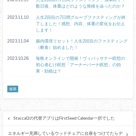
数日後、体重はどのような推移を辿ったのか？
2023.11.10
人生2回目の7日間グループファスティングが終
了しました！感想、内容、体重の変化をお伝え
します！
2023.11.04
腸内環境リセット！人生2回目のファスティング
（断食）始めました！
2023.10.28
毎晩オンラインで開催！ヴィパッサナー瞑想の
初心者むけ瞑想「アーナーパーナ瞑想」の効
果・効能は？
健康
Staccal2の代替アプリはFirstSeed Calendar一択でした
エネルギー充満しているウッドチェアに台座をつけてたらデ