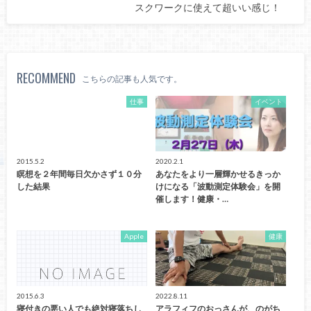
スクワークに使えて超いい感じ！
RECOMMEND
こちらの記事も人気です。
仕事
イベント
2015.5.2
2020.2.1
瞑想を２年間毎日欠かさず１０分
あなたをより一層輝かせるきっか
した結果
けになる「波動測定体験会」を開
催します！健康・…
Apple
健康
2015.6.3
2022.8.11
寝付きの悪い人でも絶対寝落ちし
アラフィフのおっさんが、のがち