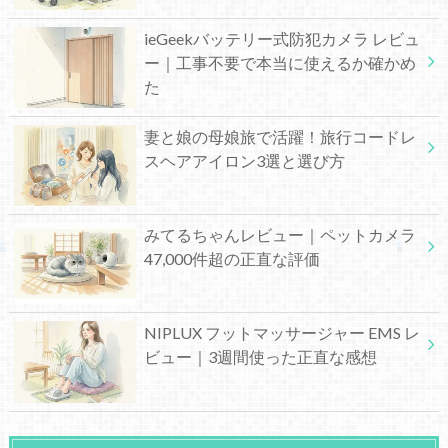
ieGeekバッテリー式防犯カメラ レビュ
ー｜工事不要で本当に使えるか確かめ
た
妻と娘の母娘旅で活躍！旅行コードレ
スヘアアイロン3選と選び方
みてるちゃんレビュー｜ペットカメラ
47,000件超の正直な評価
NIPLUX フットマッサージャー EMS レ
ビュー｜3週間使った正直な感想