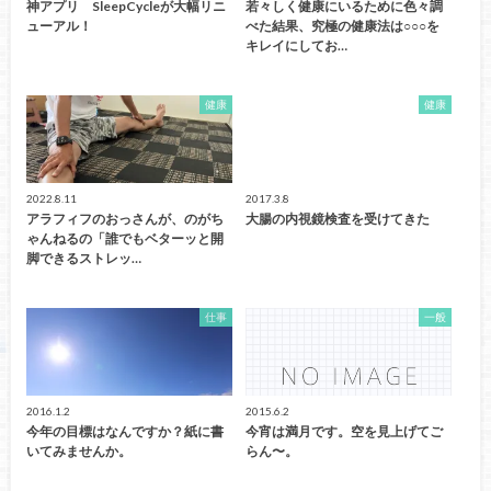
神アプリ SleepCycleが大幅リニ
若々しく健康にいるために色々調
ューアル！
べた結果、究極の健康法は○○○を
キレイにしてお…
健康
健康
2022.8.11
2017.3.8
アラフィフのおっさんが、のがち
大腸の内視鏡検査を受けてきた
ゃんねるの「誰でもベターッと開
脚できるストレッ…
仕事
一般
2016.1.2
2015.6.2
今年の目標はなんですか？紙に書
今宵は満月です。空を見上げてご
いてみませんか。
らん〜。