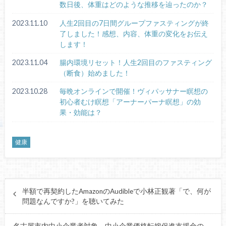
数日後、体重はどのような推移を辿ったのか？
2023.11.10
人生2回目の7日間グループファスティングが終
了しました！感想、内容、体重の変化をお伝え
します！
2023.11.04
腸内環境リセット！人生2回目のファスティング
（断食）始めました！
2023.10.28
毎晩オンラインで開催！ヴィパッサナー瞑想の
初心者むけ瞑想「アーナーパーナ瞑想」の効
果・効能は？
健康
半額で再契約したAmazonのAudibleで小林正観著「で、何が
問題なんですか?」を聴いてみた
名古屋市内中小企業者対象 中小企業価格転嫁促進支援金の