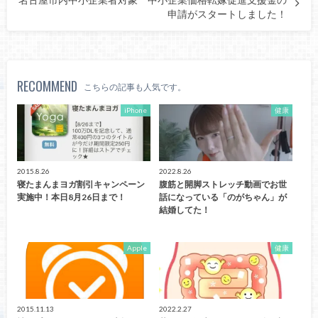
申請がスタートしました！
RECOMMEND
こちらの記事も人気です。
iPhone
健康
2015.8.26
2022.8.26
寝たまんまヨガ割引キャンペーン
腹筋と開脚ストレッチ動画でお世
実施中！本日8月26日まで！
話になっている「のがちゃん」が
結婚してた！
Apple
健康
2015.11.13
2022.2.27