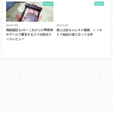
iPhone
Apple
2019.7.30
2015.5.24
指紋認証もOK！これからの季節海
娘とばあちゃん６０歳差、ＬＩＮ
やプールで重宝するスマホ防水ケ
Ｅで会話が成り立ってる件
ースレビュー