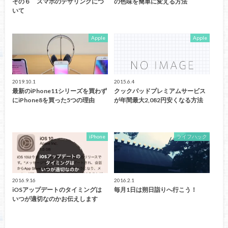
その６ スマホのテザリングにつ
の色味を簡単に変える方法
いて
Apple
Apple
2019.10.1
2015.6.4
最新のiPhone11シリーズを買わず
クックパッドプレミアムサービス
にiPhone8を買った5つの理由
が年間最大2,082円安くなる方法
iPhone
ライフハック
2016.9.16
2016.2.1
iOSアップデートのタイミングは
毎月1日は朔日詣りへ行こう！
いつが適切なのかお伝えします