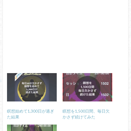
瞑想始めて1,300日が過ぎ
瞑想を1,500日間、毎日欠
た結果
かさず続けてみた