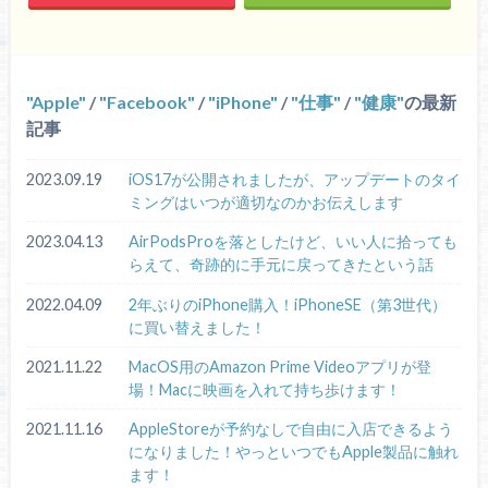
Apple
/
Facebook
/
iPhone
/
仕事
/
健康
の最新
記事
2023.09.19
iOS17が公開されましたが、アップデートのタイ
ミングはいつが適切なのかお伝えします
2023.04.13
AirPodsProを落としたけど、いい人に拾っても
らえて、奇跡的に手元に戻ってきたという話
2022.04.09
2年ぶりのiPhone購入！iPhoneSE（第3世代）
に買い替えました！
2021.11.22
MacOS用のAmazon Prime Videoアプリが登
場！Macに映画を入れて持ち歩けます！
2021.11.16
AppleStoreが予約なしで自由に入店できるよう
になりました！やっといつでもApple製品に触れ
ます！