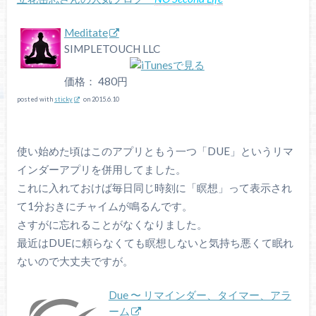
Meditate
SIMPLETOUCH LLC
価格： 480円
posted with
sticky
on 2015.6.10
使い始めた頃はこのアプリともう一つ「DUE」というリマ
インダーアプリを併用してました。
これに入れておけば毎日同じ時刻に「瞑想」って表示され
て1分おきにチャイムが鳴るんです。
さすがに忘れることがなくなりました。
最近はDUEに頼らなくても瞑想しないと気持ち悪くて眠れ
ないので大丈夫ですが。
Due 〜 リマインダー、タイマー、アラ
ーム