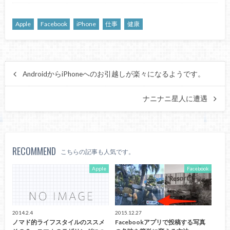
Apple
Facebook
iPhone
仕事
健康
AndroidからiPhoneへのお引越しが楽々になるようです。
ナニナニ星人に遭遇
RECOMMEND
こちらの記事も人気です。
Apple
Facebook
2014.2.4
2015.12.27
ノマド的ライフスタイルのススメ
Facebookアプリで投稿する写真