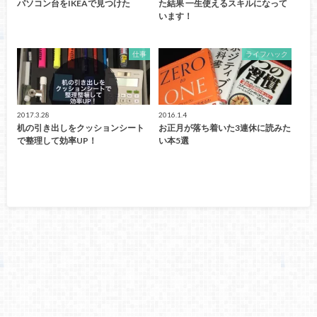
パソコン台をIKEAで見つけた
た結果 一生使えるスキルになって
います！
仕事
ライフハック
2017.3.28
2016.1.4
机の引き出しをクッションシート
お正月が落ち着いた3連休に読みた
で整理して効率UP！
い本5選