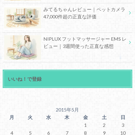
みてるちゃんレビュー｜ペットカメラ
47,000件超の正直な評価
NIPLUX フットマッサージャー EMS レ
ビュー｜3週間使った正直な感想
いいね！で登録
2015年5月
月
火
水
木
金
土
日
1
2
3
4
5
6
7
8
9
10