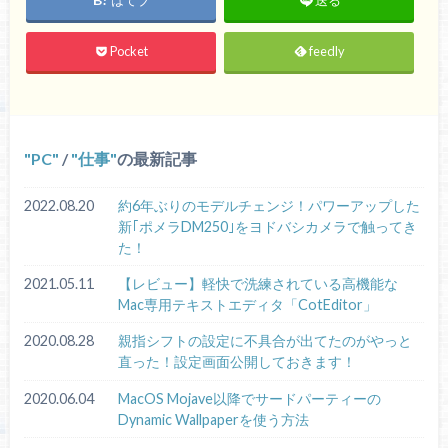
はてブ
送る
Pocket
feedly
PC
/
仕事
の最新記事
2022.08.20
約6年ぶりのモデルチェンジ！パワーアップした
新｢ポメラDM250｣をヨドバシカメラで触ってき
た！
2021.05.11
【レビュー】軽快で洗練されている高機能な
Mac専用テキストエディタ「CotEditor」
2020.08.28
親指シフトの設定に不具合が出てたのがやっと
直った！設定画面公開しておきます！
2020.06.04
MacOS Mojave以降でサードパーティーの
Dynamic Wallpaperを使う方法