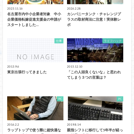
2023.11.16
2026.2.28
名古屋市内中小企業者対象 中小
カンパニータンク・チャレンジプ
企業価格転嫁促進支援金の申請が
ラスの取材商法に注意！実体験レ
スタートしました…
ポ
仕事
ライフハック
2013.9.6
2015.12.10
東京出張行ってきました
「この人頭良くないな」と思われ
てしまう３つの言葉は？
PC
PC
2016.2.2
2019.8.14
ラップトップで使う際に超快適な
親指シフトに移行して5年半が経っ