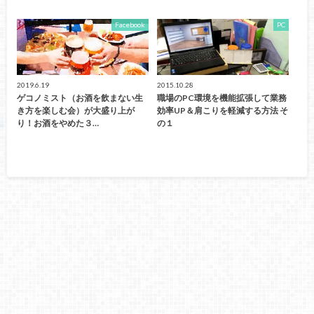
Facebook
PC
2019.6.19
2015.10.28
ゲコノミスト（お酒を飲まない生
職場のPC環境を機能拡張して業務
き方を楽しむ会）が大盛り上が
効率UP＆肩こりを軽減する方法 そ
り！お酒をやめた３…
の１