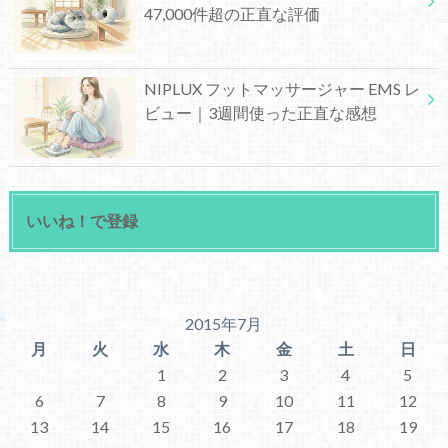
47,000件超の正直な評価
NIPLUX フットマッサージャー EMS レ
ビュー｜3週間使った正直な感想
いいね！で登録
2015年7月
月
火
水
木
金
土
日
1
2
3
4
5
6
7
8
9
10
11
12
13
14
15
16
17
18
19