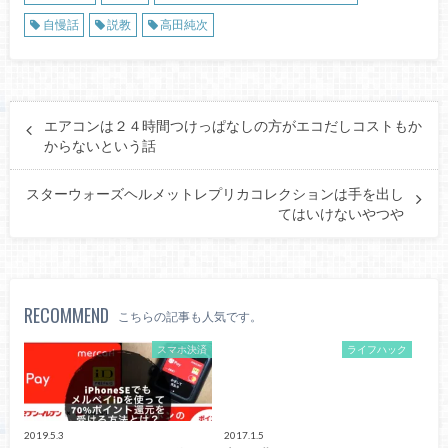
自慢話
説教
高田純次
エアコンは２４時間つけっぱなしの方がエコだしコストもか
からないという話
スターウォーズヘルメットレプリカコレクションは手を出し
てはいけないやつや
RECOMMEND
こちらの記事も人気です。
スマホ決済
ライフハック
2019.5.3
2017.1.5