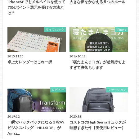
iPhoneSEでもメルペイiDを使って
大きな夢をかなえる５つのルール
70%ポイント還元を受ける方法と
は？
ライフハック
iPhone
2015.11.20
2016.10.12
卓上カレンダーはこれ一択
「寝たまんまヨガ」が超気持ちよ
すぎて寝落ちします
レビュー
ファッション
2019.6.2
2020.9.8
一瞬でバックパックになる３WAY
コストコのHigh Sierraリュックが
ビジネスバッグ「HILLSIDE」が
理想すぎた件【実使用レビュー】
Amaz…