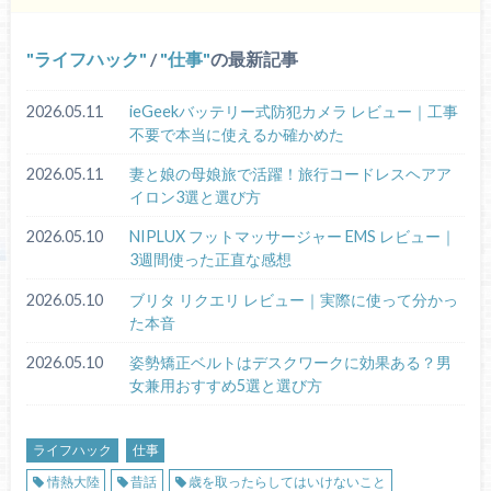
ライフハック
/
仕事
の最新記事
2026.05.11
ieGeekバッテリー式防犯カメラ レビュー｜工事
不要で本当に使えるか確かめた
2026.05.11
妻と娘の母娘旅で活躍！旅行コードレスヘアア
イロン3選と選び方
2026.05.10
NIPLUX フットマッサージャー EMS レビュー｜
3週間使った正直な感想
2026.05.10
ブリタ リクエリ レビュー｜実際に使って分かっ
た本音
2026.05.10
姿勢矯正ベルトはデスクワークに効果ある？男
女兼用おすすめ5選と選び方
ライフハック
仕事
情熱大陸
昔話
歳を取ったらしてはいけないこと