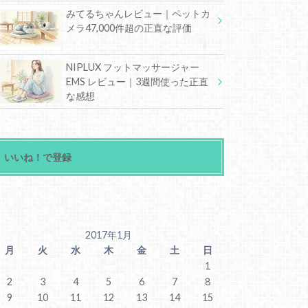
みてるちゃんレビュー｜ペットカ
メラ47,000件超の正直な評価
NIPLUX フットマッサージャー
EMS レビュー｜3週間使った正直
な感想
いいね！で登録
2017年1月
月
火
水
木
金
土
日
1
2
3
4
5
6
7
8
9
10
11
12
13
14
15