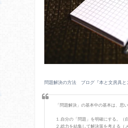
問題解決の方法 ブログ『本と文房具と
「問題解決」の基本中の基本は、思
１.自分の「問題」を明確にする。（
２.総力を結集して解決策を考える（