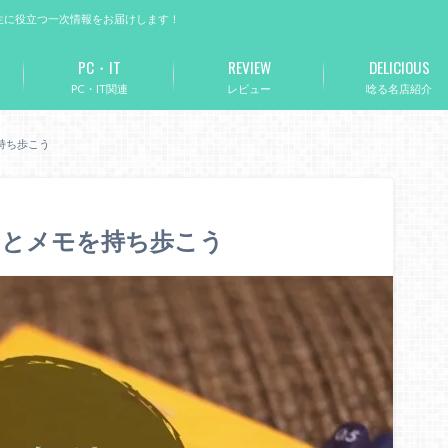
生に役立つ一次情報をお届けします！
PC・IT
REVIEW
DELICIOUS
PC・IT関連
レビュー
唸る名店紹介
持ち歩こう
ンとメモを持ち歩こう