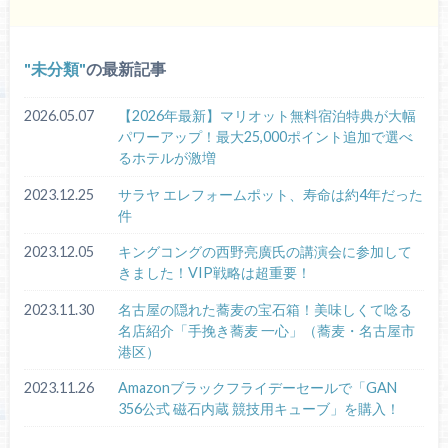
未分類
の最新記事
2026.05.07
【2026年最新】マリオット無料宿泊特典が大幅
パワーアップ！最大25,000ポイント追加で選べ
るホテルが激増
2023.12.25
サラヤ エレフォームポット、寿命は約4年だった
件
2023.12.05
キングコングの西野亮廣氏の講演会に参加して
きました！VIP戦略は超重要！
2023.11.30
名古屋の隠れた蕎麦の宝石箱！美味しくて唸る
名店紹介「手挽き蕎麦 一心」（蕎麦・名古屋市
港区）
2023.11.26
Amazonブラックフライデーセールで「GAN
356公式 磁石内蔵 競技用キューブ」を購入！