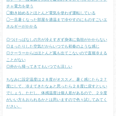
チャ電力を使う
◯動き始めるとほとんど電気を使わず運転している
◯一旦暑くなった部屋を適温まで冷やすのにものすごいエ
ネルギーがかかる
◎つけっぱなしの方が冷えすぎず身体に負担がかからない
◎まったりした空気だからいつでも初春のような感じ
◎クーラーからはほとんど風も出てこないので直接冷える
ことがない
◎外から帰ってきてもいつでも涼しい
ちなみに設定温度は２８度がオススメ。暑く感じたら２７
度にして、冷えてきたなぁと思ったら２８度に戻すといい
でしょう。ただし、体感温度は個人差があるので、２９度
がいい方もおられるかとは思いますので色々試してみてく
ださい。