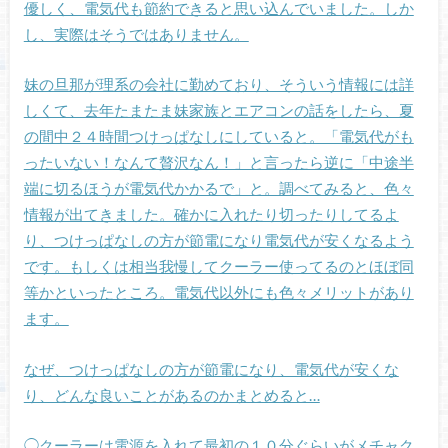
優しく、電気代も節約できると思い込んでいました。しか
し、実際はそうではありません。
妹の旦那が理系の会社に勤めており、そういう情報には詳
しくて、去年たまたま妹家族とエアコンの話をしたら、夏
の間中２４時間つけっぱなしにしていると。「電気代がも
ったいない！なんて贅沢なん！」と言ったら逆に「中途半
端に切るほうが電気代かかるで」と。調べてみると、色々
情報が出てきました。確かに入れたり切ったりしてるよ
り、つけっぱなしの方が節電になり電気代が安くなるよう
です。もしくは相当我慢してクーラー使ってるのとほぼ同
等かといったところ。電気代以外にも色々メリットがあり
ます。
なぜ、つけっぱなしの方が節電になり、電気代が安くな
り、どんな良いことがあるのかまとめると…
◯クーラーは電源を入れて最初の１０分ぐらいがメチャク