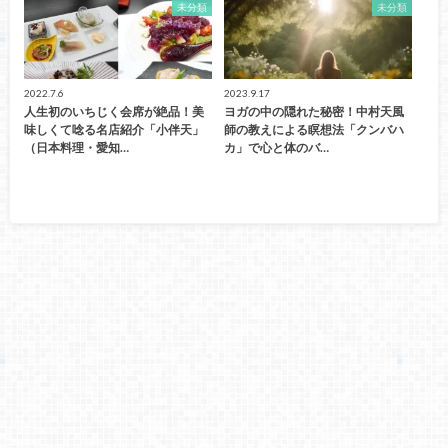
未分類
未分類
2022.7.6
2023.9.17
人生初のいちじく会席が絶品！美
ヨガの中の隠れた秘密！中村天風
味しくて唸る名店紹介「小伴天」
師の教えによる瞑想法「クンバハ
（日本料理・愛知…
カ」で心と体のバ…