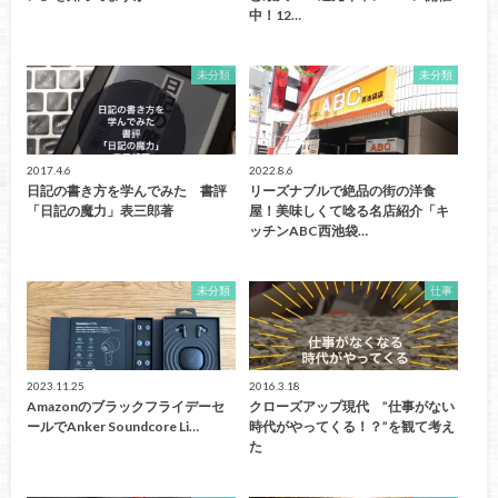
中！12…
未分類
未分類
2017.4.6
2022.8.6
日記の書き方を学んでみた 書評
リーズナブルで絶品の街の洋食
「日記の魔力」表三郎著
屋！美味しくて唸る名店紹介「キ
ッチンABC西池袋…
未分類
仕事
2023.11.25
2016.3.18
Amazonのブラックフライデーセ
クローズアップ現代 ”仕事がない
ールでAnker Soundcore Li…
時代がやってくる！？”を観て考え
た