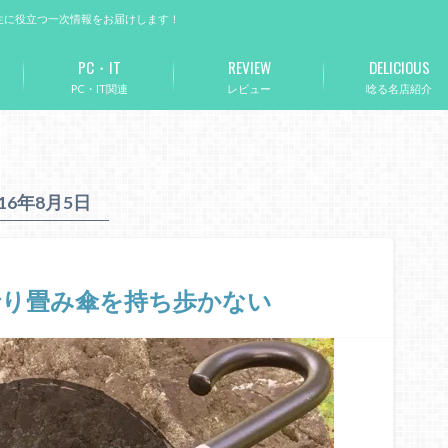
生に役立つ一次情報をお届けします！
PC・IT
REVIEW
DELICIOUS
PC・IT関連
レビュー
唸る名店紹介
016年8月5日
折り畳み傘を持ち歩かない