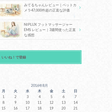
みてるちゃんレビュー｜ペットカ
メラ47,000件超の正直な評価
NIPLUX フットマッサージャー
EMS レビュー｜3週間使った正直
な感想
いいね！で登録
2016年8月
月
火
水
木
金
土
日
1
2
3
4
5
6
7
8
9
10
11
12
13
14
15
16
17
18
19
20
21